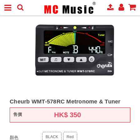
Cheurb WMT-578RC Metronome & Tuner
HK$
350
售價
BLACK
Red
顏色