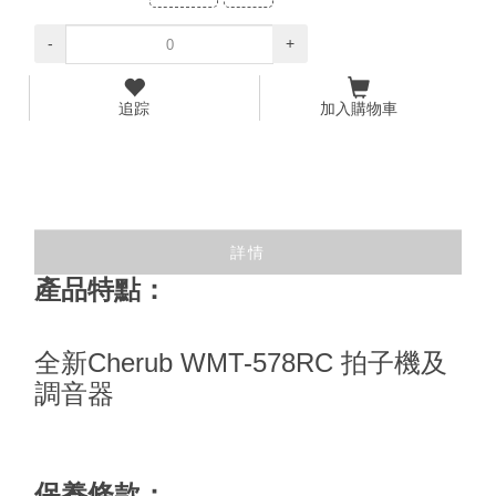
-
+
追踪
加入購物車
詳情
產品特點：
全新Cherub WMT-578RC 拍子機及
調音器
保養條款：