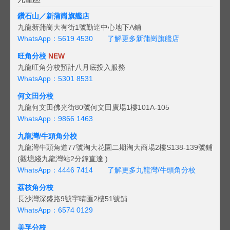
鑽石山／新蒲崗旗艦店
九龍新蒲崗大有街1號勤達中心地下A鋪
WhatsApp：5619 4530
了解更多新蒲崗旗艦店
旺角分校
NEW
九龍旺角分校預計八月底投入服務
WhatsApp：5301 8531
何文田分校
九龍何文田佛光街80號何文田廣場1樓101A-105
WhatsApp：9866 1463
九龍灣/牛頭角分校
九龍灣牛頭角道77號淘大花園二期淘大商場2樓S138-139號鋪
(觀塘綫九龍灣站2分鐘直達 )
WhatsApp：4446 7414
了解更多九龍灣/牛頭角分校
荔枝角分校
長沙灣深盛路9號宇晴匯2樓51號舖
WhatsApp：6574 0129
美孚分校