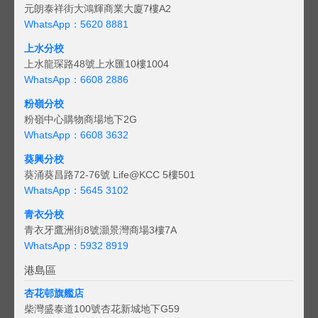
元朗泰祥街大鴻輝商業大廈7樓A2
WhatsApp：5620 8881
上水分校
上水龍琛路48號上水匯10樓1004
WhatsApp：6608 2886
粉嶺分校
粉嶺中心購物商場地下2G
WhatsApp：6608 3632
葵興分校
葵涌葵昌路72-76號 Life@KCC 5樓501
WhatsApp：5645 3102
青衣分校
青衣牙鷹洲街8號灝景灣商場3樓7A
WhatsApp：5932 8919
港島區
杏花邨旗艦店
柴灣盛泰道100號杏花新城地下G59