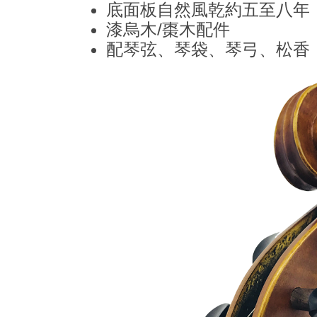
底面板自然風乾約五至八年
漆烏木/棗木配件
配琴弦、琴袋、琴弓、松香