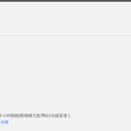
-139號鋪(觀塘綫九龍灣站2分鐘直達 )
角分校