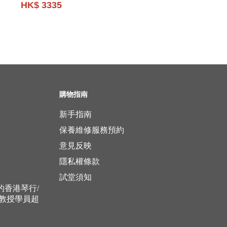
HK$ 3335
購物指南
新手指南
保養維修服務預約
意見反映
隱私權條款
試堂須知
立的香港琴行/
，教授學員超