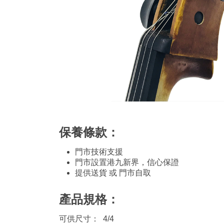
保養條款：
門市技術支援
門市設置港九新界，信心保證
提供送貨 或 門市自取
產品規格：
可供尺寸： 4/4