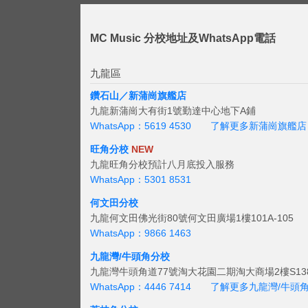
MC Music 分校地址及WhatsApp電話
九龍區
鑽石山／新蒲崗旗艦店
九龍新蒲崗大有街1號勤達中心地下A鋪
WhatsApp：5619 4530
了解更多新蒲崗旗艦店
旺角分校
NEW
九龍旺角分校預計八月底投入服務
WhatsApp：5301 8531
何文田分校
九龍何文田佛光街80號何文田廣場1樓101A-105
WhatsApp：9866 1463
九龍灣/牛頭角分校
九龍灣牛頭角道77號淘大花園二期淘大商場2樓S138
WhatsApp：4446 7414
了解更多九龍灣/牛頭