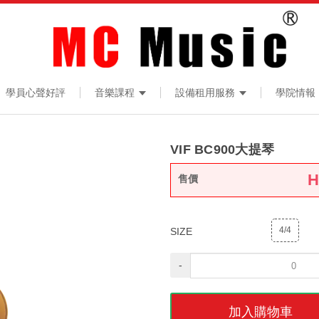
學員心聲好評
音樂課程
設備租用服務
學院情報
VIF BC900大提琴
售價
4/4
SIZE
-
加入購物車