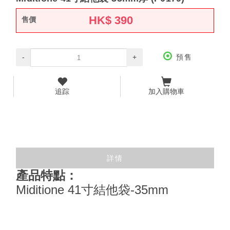
HK$
390
售價
-
+
預售
追踪
加入購物車
詳情
產品特點：
Miditione 41寸結他袋-35mm