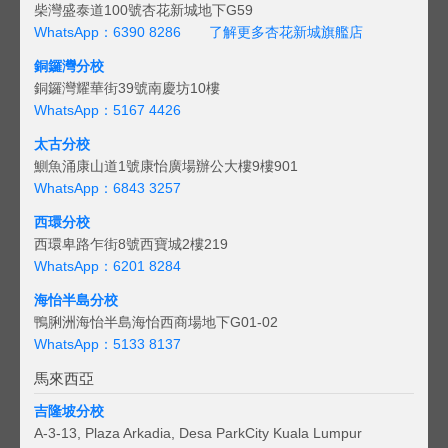
柴灣盛泰道100號杏花新城地下G59
WhatsApp：6390 8286
了解更多杏花新城旗艦店
銅鑼灣分校
銅鑼灣耀華街39號南慶坊10樓
WhatsApp：5167 4426
太古分校
鰂魚涌康山道1號康怡廣場辦公大樓9樓901
WhatsApp：6843 3257
西環分校
西環卑路乍街8號西寶城2樓219
WhatsApp：6201 8284
海怡半島分校
鴨脷洲海怡半島海怡西商場地下G01-02
WhatsApp：5133 8137
馬來西亞
吉隆坡分校
A-3-13, Plaza Arkadia, Desa ParkCity Kuala Lumpur