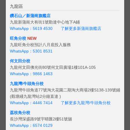
九龍區
鑽石山／新蒲崗旗艦店
九龍新蒲崗大有街1號勤達中心地下A鋪
WhatsApp：5619 4530
了解更多新蒲崗旗艦店
旺角分校
NEW
九龍旺角分校預計八月底投入服務
WhatsApp：5301 8531
何文田分校
九龍何文田佛光街80號何文田廣場1樓101A-105
WhatsApp：9866 1463
九龍灣/牛頭角分校
九龍灣牛頭角道77號淘大花園二期淘大商場2樓S138-139號鋪
(觀塘綫九龍灣站2分鐘直達 )
WhatsApp：4446 7414
了解更多九龍灣/牛頭角分校
荔枝角分校
長沙灣深盛路9號宇晴匯2樓51號舖
WhatsApp：6574 0129