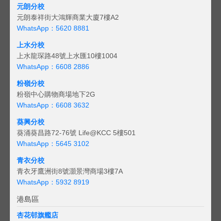
元朗分校
元朗泰祥街大鴻輝商業大廈7樓A2
WhatsApp：5620 8881
上水分校
上水龍琛路48號上水匯10樓1004
WhatsApp：6608 2886
粉嶺分校
粉嶺中心購物商場地下2G
WhatsApp：6608 3632
葵興分校
葵涌葵昌路72-76號 Life@KCC 5樓501
WhatsApp：5645 3102
青衣分校
青衣牙鷹洲街8號灝景灣商場3樓7A
WhatsApp：5932 8919
港島區
杏花邨旗艦店