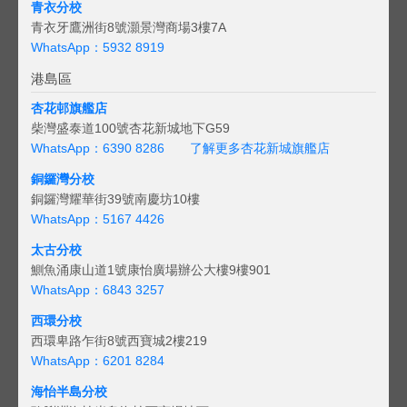
青衣分校
青衣牙鷹洲街8號灝景灣商場3樓7A
WhatsApp：5932 8919
港島區
杏花邨旗艦店
柴灣盛泰道100號杏花新城地下G59
WhatsApp：6390 8286
了解更多杏花新城旗艦店
銅鑼灣分校
銅鑼灣耀華街39號南慶坊10樓
WhatsApp：5167 4426
太古分校
鰂魚涌康山道1號康怡廣場辦公大樓9樓901
WhatsApp：6843 3257
西環分校
西環卑路乍街8號西寶城2樓219
WhatsApp：6201 8284
海怡半島分校