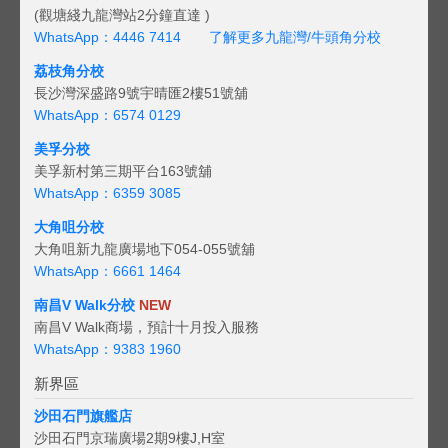
(觀塘綫九龍灣站2分鐘直達 )
WhatsApp：4446 7414
了解更多九龍灣/牛頭角分校
荔枝角分校
長沙灣深盛路9號宇晴匯2樓51號舖
WhatsApp：6574 0129
美孚分校
美孚新村第三期平台163號舖
WhatsApp：6359 3085
大角咀分校
大角咀新九龍廣場地下054-055號舖
WhatsApp：6661 1464
南昌V Walk分校
NEW
南昌V Walk商場，預計十月投入服務
WhatsApp：9383 1960
新界區
沙田石門旗艦店
沙田石門京瑞廣場2期9樓J,H室