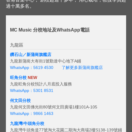
過十萬多名。
MC Music 分校地址及WhatsApp電話
九龍區
鑽石山／新蒲崗旗艦店
九龍新蒲崗大有街1號勤達中心地下A鋪
WhatsApp：5619 4530
了解更多新蒲崗旗艦店
旺角分校
NEW
九龍旺角分校預計八月底投入服務
WhatsApp：5301 8531
何文田分校
九龍何文田佛光街80號何文田廣場1樓101A-105
WhatsApp：9866 1463
九龍灣/牛頭角分校
九龍灣牛頭角道77號淘大花園二期淘大商場2樓S138-139號鋪