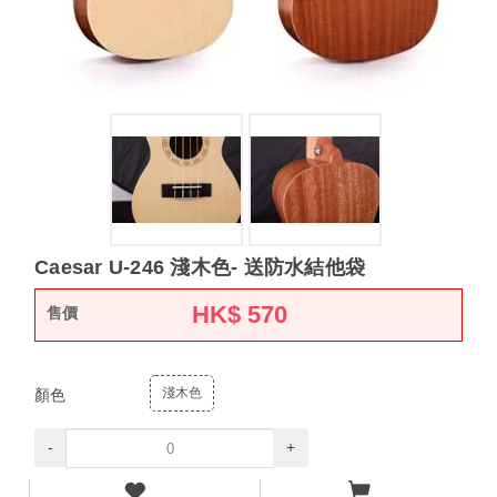
Caesar U-246 淺木色- 送防水結他袋
HK$
570
售價
淺木色
顏色
-
+