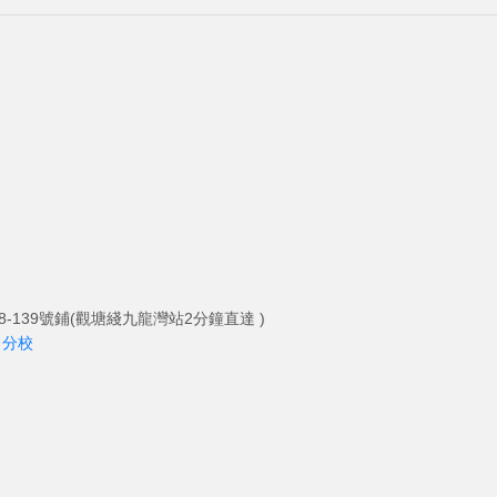
-139號鋪(觀塘綫九龍灣站2分鐘直達 )
角分校