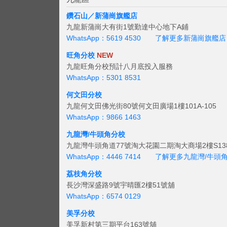
鑽石山／新蒲崗旗艦店
九龍新蒲崗大有街1號勤達中心地下A鋪
WhatsApp：5619 4530
了解更多新蒲崗旗艦店
旺角分校
NEW
九龍旺角分校預計八月底投入服務
WhatsApp：5301 8531
何文田分校
九龍何文田佛光街80號何文田廣場1樓101A-105
WhatsApp：9866 1463
九龍灣/牛頭角分校
九龍灣牛頭角道77號淘大花園二期淘大商場2樓S138
WhatsApp：4446 7414
了解更多九龍灣/牛頭
荔枝角分校
長沙灣深盛路9號宇晴匯2樓51號舖
WhatsApp：6574 0129
美孚分校
美孚新村第三期平台163號舖