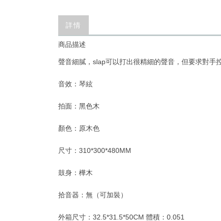
詳情
商品描述
聲音細膩，slap可以打出很精細的聲音，但要求對手控制
音效：琴絃
拍面：黑色木
顏色：原木色
尺寸：310*300*480MM
鼓身：樺木
拾音器：無（可加裝）
外箱尺寸：32.5*31.5*50CM 體積：0.051