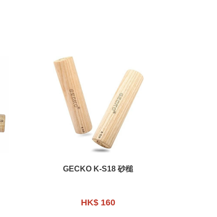
GECKO K-S18 砂槌
HK$ 160