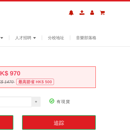
人才招聘
分校地址
音樂部落格
HK$
970
K$
1470
最高節省 HK$
500
+
有現貨
追踪