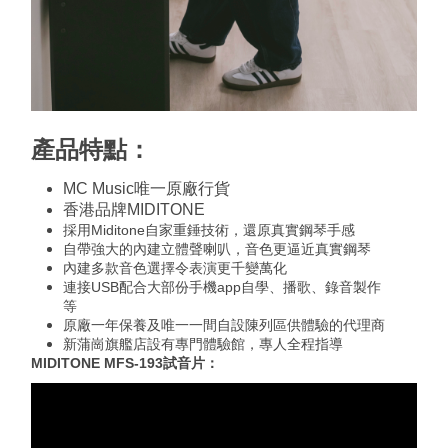
產品特點
：
MC Music唯一原廠行貨
香港品牌MIDITONE
採用Miditone自家重錘技術，還原真實鋼琴手感
自帶強大的內建立體聲喇叭，音色更逼近真實鋼琴
內建多款音色選擇令表演更千變萬化
連接USB配合大部份手機app自學、播歌、錄音製作
等
原廠一年保養及唯一一間自設陳列區供體驗的代理商
新蒲崗旗艦店設有專門體驗館，專人全程指導
MIDITONE MFS-193試音片：