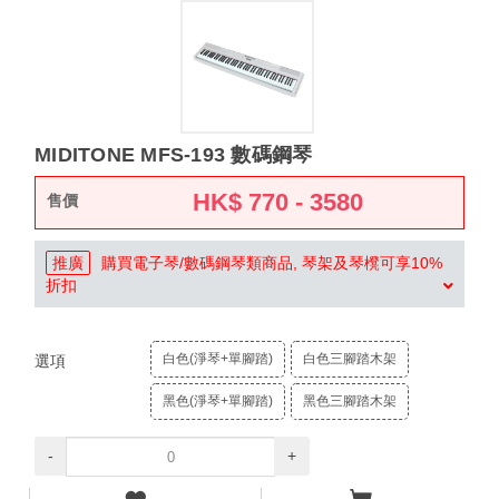
MIDITONE MFS-193 數碼鋼琴
HK$
770 - 3580
售價
推廣
購買電子琴/數碼鋼琴類商品, 琴架及琴櫈可享10%
折扣
白色(淨琴+單腳踏)
白色三腳踏木架
選項
黑色(淨琴+單腳踏)
黑色三腳踏木架
-
+