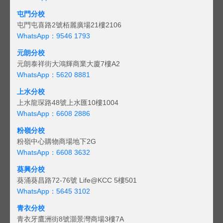
屯門分校
屯門屯喜路2號栢麗廣場21樓2106
WhatsApp：9546 1793
元朗分校
元朗泰祥街大鴻輝商業大廈7樓A2
WhatsApp：5620 8881
上水分校
上水龍琛路48號上水匯10樓1004
WhatsApp：6608 2886
粉嶺分校
粉嶺中心購物商場地下2G
WhatsApp：6608 3632
葵興分校
葵涌葵昌路72-76號 Life@KCC 5樓501
WhatsApp：5645 3102
青衣分校
青衣牙鷹洲街8號灝景灣商場3樓7A