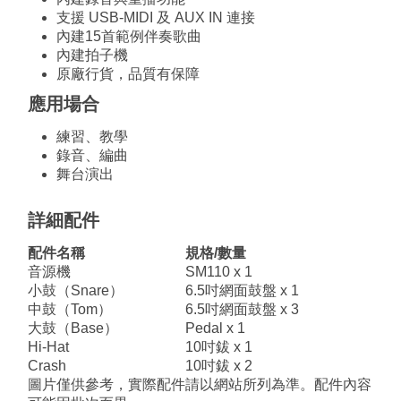
支援 USB-MIDI 及 AUX IN 連接
內建15首範例伴奏歌曲
內建拍子機
原廠行貨，品質有保障
應用場合
練習、教學
錄音、編曲
舞台演出
詳細配件
配件名稱
規格/數量
音源機
SM110 x 1
小鼓（Snare）
6.5吋網面鼓盤 x 1
中鼓（Tom）
6.5吋網面鼓盤 x 3
大鼓（Base）
Pedal x 1
Hi-Hat
10吋鈸 x 1
Crash
10吋鈸 x 2
圖片僅供參考，實際配件請以網站所列為準。配件內容