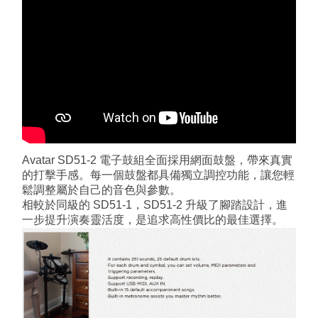
Avatar SD51-2 電子鼓組全面採用網面鼓盤，帶來真實
的打擊手感。每一個鼓盤都具備獨立調控功能，讓您輕
鬆調整屬於自己的音色與參數。
相較於同級的 SD51-1，SD51-2 升級了腳踏設計，進
一步提升演奏靈活度，是追求高性價比的最佳選擇。