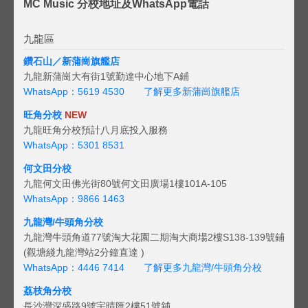
MC Music 分校地址及WhatsApp電話
九龍區
鑽石山／新蒲崗旗艦店
九龍新蒲崗大有街1號勤達中心地下A鋪
WhatsApp：5619 4530
了解更多新蒲崗旗艦店
旺角分校
NEW
九龍旺角分校預計八月底投入服務
WhatsApp：5301 8531
何文田分校
九龍何文田佛光街80號何文田廣場1樓101A-105
WhatsApp：9866 1463
九龍灣/牛頭角分校
九龍灣牛頭角道77號淘大花園二期淘大商場2樓S138-139號鋪
(觀塘綫九龍灣站2分鐘直達 )
WhatsApp：4446 7414
了解更多九龍灣/牛頭角分校
荔枝角分校
長沙灣深盛路9號宇晴匯2樓51號舖