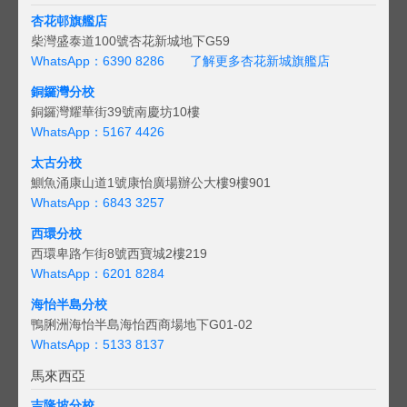
杏花邨旗艦店
柴灣盛泰道100號杏花新城地下G59
WhatsApp：6390 8286
了解更多杏花新城旗艦店
銅鑼灣分校
銅鑼灣耀華街39號南慶坊10樓
WhatsApp：5167 4426
太古分校
鰂魚涌康山道1號康怡廣場辦公大樓9樓901
WhatsApp：6843 3257
西環分校
西環卑路乍街8號西寶城2樓219
WhatsApp：6201 8284
海怡半島分校
鴨脷洲海怡半島海怡西商場地下G01-02
WhatsApp：5133 8137
馬來西亞
吉隆坡分校