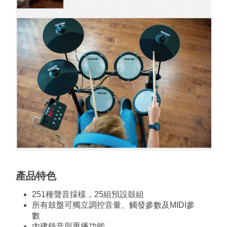
產品特色
251種聲音採樣，25組預設鼓組
所有鼓盤可獨立調控音量、觸發參數及MIDI參
數
內建錄音與重播功能