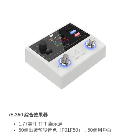
iE-350 綜合效果器
1.77英寸 TFT 顯示屏
50個出廠預設音色（F01F50），50個用戶自