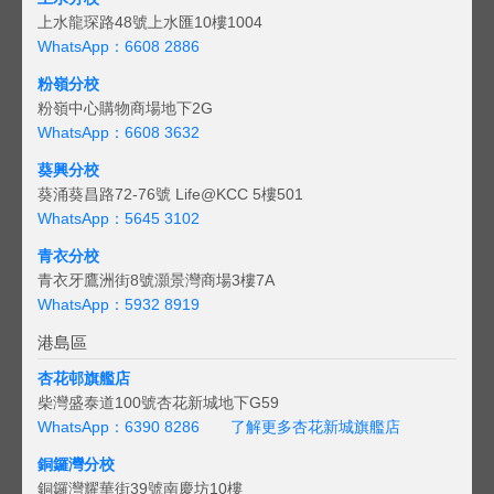
上水龍琛路48號上水匯10樓1004
WhatsApp：6608 2886
粉嶺分校
粉嶺中心購物商場地下2G
WhatsApp：6608 3632
葵興分校
葵涌葵昌路72-76號 Life@KCC 5樓501
WhatsApp：5645 3102
青衣分校
青衣牙鷹洲街8號灝景灣商場3樓7A
WhatsApp：5932 8919
港島區
杏花邨旗艦店
柴灣盛泰道100號杏花新城地下G59
WhatsApp：6390 8286
了解更多杏花新城旗艦店
銅鑼灣分校
銅鑼灣耀華街39號南慶坊10樓