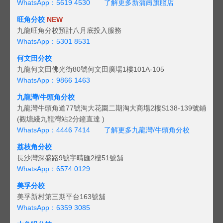
WhatsApp：5619 4530
了解更多新蒲崗旗艦店
旺角分校
NEW
九龍旺角分校預計八月底投入服務
WhatsApp：5301 8531
何文田分校
九龍何文田佛光街80號何文田廣場1樓101A-105
WhatsApp：9866 1463
九龍灣/牛頭角分校
九龍灣牛頭角道77號淘大花園二期淘大商場2樓S138-139號鋪
(觀塘綫九龍灣站2分鐘直達 )
WhatsApp：4446 7414
了解更多九龍灣/牛頭角分校
荔枝角分校
長沙灣深盛路9號宇晴匯2樓51號舖
WhatsApp：6574 0129
美孚分校
美孚新村第三期平台163號舖
WhatsApp：6359 3085