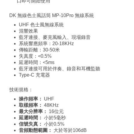
口即可開始使用
DK 無線色士風話筒 MP-10Pro 無線系統
UHF 色士風無線系統
混響效果
藍牙連接、麥克風輸入、現場錄音
系統響應頻率：20-18KHz
傳輸距離：30-50米
失真度：<0.5%
延遲時間：<5ms
藍牙連接可用於伴奏、錄音和耳機監聽
Type-C 充電器
技術規格：
操作頻率：
UHF
取樣頻率：
48KHz
最大分辨率：
16位元
延遲時間：
小於5毫秒
信號失真：
小於0.5%
音頻動態範圍：
大於等於106dB