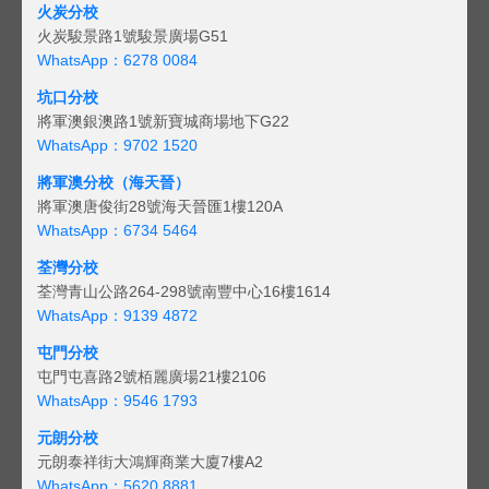
火炭分校
火炭駿景路1號駿景廣場G51
WhatsApp：6278 0084
坑口分校
將軍澳銀澳路1號新寶城商場地下G22
WhatsApp：9702 1520
將軍澳分校（海天晉）
將軍澳唐俊街28號海天晉匯1樓120A
WhatsApp：6734 5464
荃灣分校
荃灣青山公路264-298號南豐中心16樓1614
WhatsApp：9139 4872
屯門分校
屯門屯喜路2號栢麗廣場21樓2106
WhatsApp：9546 1793
元朗分校
元朗泰祥街大鴻輝商業大廈7樓A2
WhatsApp：5620 8881