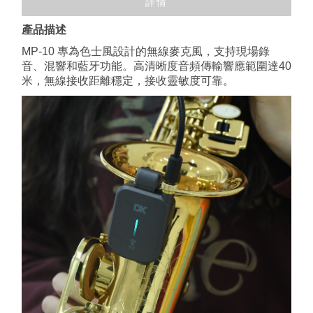
詳情
產品描述
MP-10 專為色士風設計的無線麥克風，支持現場錄
音、混響和藍牙功能。高清晰度音頻傳輸響應範圍達40
米，無線接收距離穩定，接收靈敏度可靠。