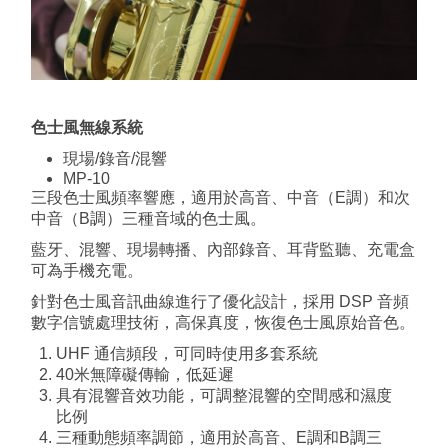
色士風無線系統
現場/錄音/混響
MP-10
三段色士風頻率響應，適用於高音、中音（E調）和次
中音（B調）三種音域的色士風。
藍牙、混響、現場轉播、內部錄音、耳背監聽、充電盒
可為手機充電。
針對色士風音訊曲線進行了優化設計，採用 DSP 音頻
數字信號處理技術，高保真度，恢復色士風原始音色。
UHF 通信頻段，可同時使用多套系統
40米無障礙傳輸，低延遲
具有混響音效功能，可調整混響的空間感和濕度
比例
三種動態頻率調節，適用於高音、E調和B調三