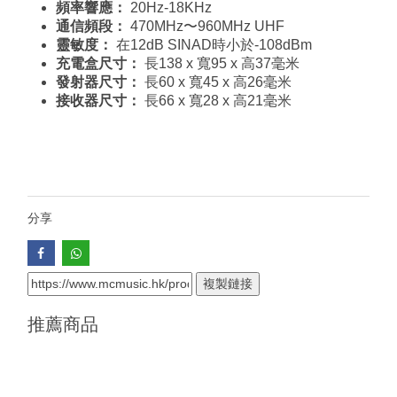
頻率響應：
20Hz-18KHz
通信頻段：
470MHz〜960MHz UHF
靈敏度：
在12dB SINAD時小於-108dBm
充電盒尺寸：
長138 x 寬95 x 高37毫米
發射器尺寸：
長60 x 寬45 x 高26毫米
接收器尺寸：
長66 x 寬28 x 高21毫米
分享
複製鏈接
推薦商品