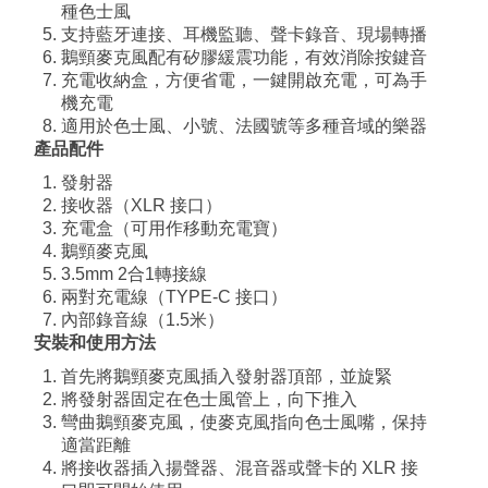
種色士風
支持藍牙連接、耳機監聽、聲卡錄音、現場轉播
鵝頸麥克風配有矽膠緩震功能，有效消除按鍵音
充電收納盒，方便省電，一鍵開啟充電，可為手
機充電
適用於色士風、小號、法國號等多種音域的樂器
產品配件
發射器
接收器（XLR 接口）
充電盒（可用作移動充電寶）
鵝頸麥克風
3.5mm 2合1轉接線
兩對充電線（TYPE-C 接口）
內部錄音線（1.5米）
安裝和使用方法
首先將鵝頸麥克風插入發射器頂部，並旋緊
將發射器固定在色士風管上，向下推入
彎曲鵝頸麥克風，使麥克風指向色士風嘴，保持
適當距離
將接收器插入揚聲器、混音器或聲卡的 XLR 接