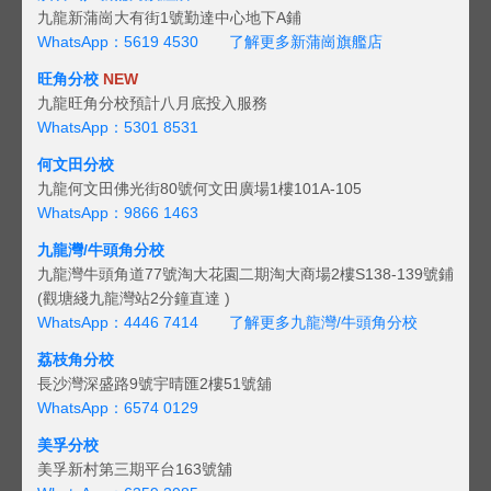
九龍新蒲崗大有街1號勤達中心地下A鋪
WhatsApp：5619 4530
了解更多新蒲崗旗艦店
旺角分校
NEW
九龍旺角分校預計八月底投入服務
WhatsApp：5301 8531
何文田分校
九龍何文田佛光街80號何文田廣場1樓101A-105
WhatsApp：9866 1463
九龍灣/牛頭角分校
九龍灣牛頭角道77號淘大花園二期淘大商場2樓S138-139號鋪
(觀塘綫九龍灣站2分鐘直達 )
WhatsApp：4446 7414
了解更多九龍灣/牛頭角分校
荔枝角分校
長沙灣深盛路9號宇晴匯2樓51號舖
WhatsApp：6574 0129
美孚分校
美孚新村第三期平台163號舖