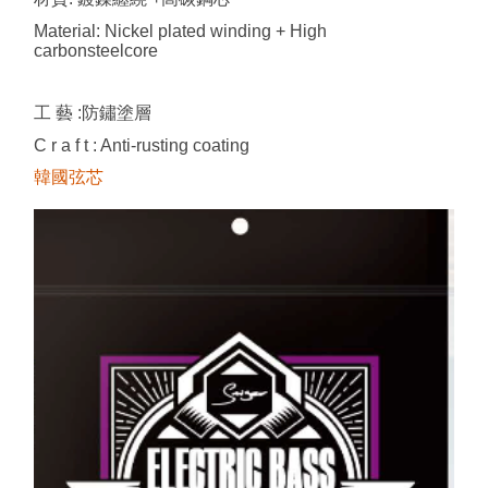
Material: Nickel plated winding + High
carbonsteelcore
工 藝 :防鏽塗層
C r a f t : Anti-rusting coating
韓國弦芯