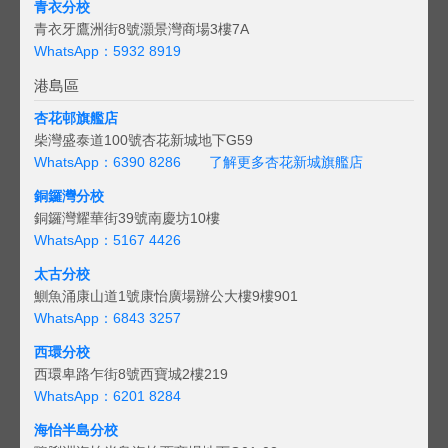
青衣分校
青衣牙鷹洲街8號灝景灣商場3樓7A
WhatsApp：5932 8919
港島區
杏花邨旗艦店
柴灣盛泰道100號杏花新城地下G59
WhatsApp：6390 8286
了解更多杏花新城旗艦店
銅鑼灣分校
銅鑼灣耀華街39號南慶坊10樓
WhatsApp：5167 4426
太古分校
鰂魚涌康山道1號康怡廣場辦公大樓9樓901
WhatsApp：6843 3257
西環分校
西環卑路乍街8號西寶城2樓219
WhatsApp：6201 8284
海怡半島分校