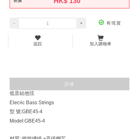
HK$
130
售價
-
+
有現貨
追踪
加入購物車
詳情
低音結他弦
Elecric Bass Strings
型 號:GBE45-4
Model:GBE45-4
材質: 鍍鎳纏繞 +高碳鋼芯