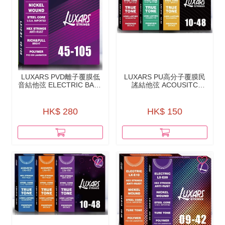
LUXARS PVD離⼦覆膜低
LUXARS PU⾼分⼦覆膜民
音結他弦 ELECTRIC BASS
謠結他弦 ACOUSITC
STRINGS - PVD ION
GUITAR STRINGS - PU
COATING -LX10-B4
POLYMER COATING -
LX5
HK$ 280
HK$ 150