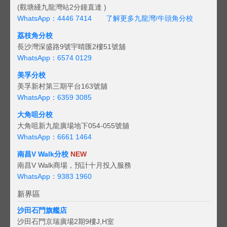
(觀塘綫九龍灣站2分鐘直達 )
WhatsApp：4446 7414
了解更多九龍灣/牛頭角分校
荔枝角分校
長沙灣深盛路9號宇晴匯2樓51號舖
WhatsApp：6574 0129
美孚分校
美孚新村第三期平台163號舖
WhatsApp：6359 3085
大角咀分校
大角咀新九龍廣場地下054-055號舖
WhatsApp：6661 1464
南昌V Walk分校
NEW
南昌V Walk商場，預計十月投入服務
WhatsApp：9383 1960
新界區
沙田石門旗艦店
沙田石門京瑞廣場2期9樓J,H室