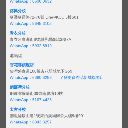
WhatsApp：6608 3632
葵興分校
葵涌葵昌路72-76號 Life@KCC 5樓501
WhatsApp：5645 3102
青衣分校
青衣牙鷹洲街8號灝景灣商場3樓7A
WhatsApp：5932 8919
港島區
杏花邨旗艦店
柴灣盛泰道100號杏花新城地下G59
WhatsApp：6390 8286
了解更多杏花新城旗艦店
銅鑼灣分校
銅鑼灣耀華街39號南慶坊10樓
WhatsApp：5167 4426
太古分校
鰂魚涌康山道1號康怡廣場辦公大樓9樓901
WhatsApp：6843 3257