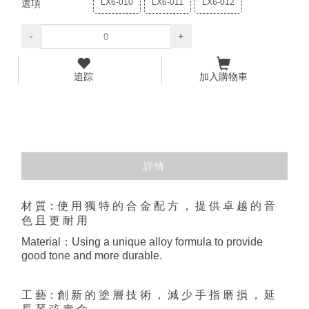
LX6-010
LX6-011
LX6-012
選項
-
+
追踪
加入購物車
詳情
材 質：使 ⽤ 獨 特 的 合 ⾦ 配 ⽅ ， 提 供 卓 越 的 ⾳
⾊ 且 更 耐 ⽤
Material：Using a unique alloy formula to provide
good tone and more durable.
⼯ 藝：創 新 的 塗 層 技 術 ， 減 少 ⼿ 指 磨 損 ， 延