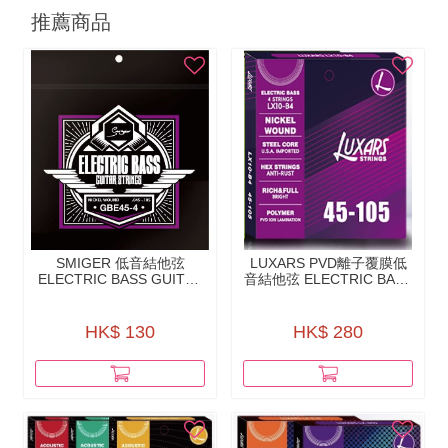
推薦商品
SMIGER 低音結他弦
LUXARS PVD離⼦覆膜低
ELECTRIC BASS GUITAR
音結他弦 ELECTRIC BASS
STRINGS - GBE45-4
STRINGS - PVD ION
（NICKEL WOUND）
COATING -LX10-B4
HK$ 130
HK$ 280