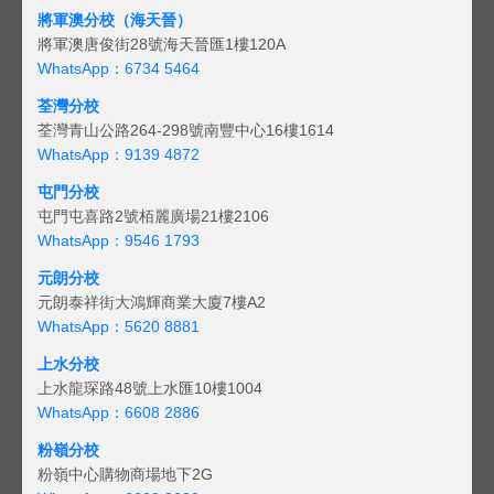
將軍澳分校（海天晉）
將軍澳唐俊街28號海天晉匯1樓120A
WhatsApp：6734 5464
荃灣分校
荃灣青山公路264-298號南豐中心16樓1614
WhatsApp：9139 4872
屯門分校
屯門屯喜路2號栢麗廣場21樓2106
WhatsApp：9546 1793
元朗分校
元朗泰祥街大鴻輝商業大廈7樓A2
WhatsApp：5620 8881
上水分校
上水龍琛路48號上水匯10樓1004
WhatsApp：6608 2886
粉嶺分校
粉嶺中心購物商場地下2G