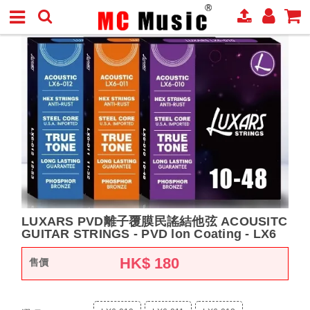
LUXARS PVD離⼦覆膜民謠結他弦 ACOUSITC
GUITAR STRINGS - PVD lon Coating - LX6
HK$
180
售價