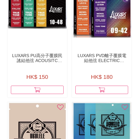
LUXARS PU⾼分⼦覆膜民
LUXARS PVD離⼦覆膜電
謠結他弦 ACOUSITC
結他弦 ELECTRIC
GUITAR STRINGS - PU
GUITAR STRINGS - PVD
POLYMER COATING -
LON COATING - LX-E
LX5
HK$ 150
HK$ 180