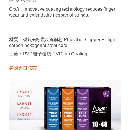
長 琴 弦 壽 命
Craft：Innovative coating technology reduces finger
wear and extendsthe ifespan of strings.
材質：磷銅+高碳六角鋼芯 Phosphor Copper + High
carbon hexagonal steel core
工藝：PVD離子覆膜 PVD ​​lon Coating
美國進口弦芯