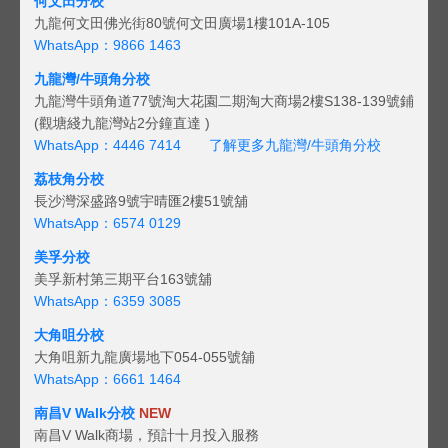
何文田分校
九龍何文田佛光街80號何文田廣場1樓101A-105
WhatsApp：9866 1463
九龍灣/牛頭角分校
九龍灣牛頭角道77號淘大花園二期淘大商場2樓S138-139號鋪
(觀塘綫九龍灣站2分鐘直達 )
WhatsApp：4446 7414
了解更多九龍灣/牛頭角分校
荔枝角分校
長沙灣深盛路9號宇晴匯2樓51號舖
WhatsApp：6574 0129
美孚分校
美孚新村第三期平台163號舖
WhatsApp：6359 3085
大角咀分校
大角咀新九龍廣場地下054-055號舖
WhatsApp：6661 1464
南昌V Walk分校
NEW
南昌V Walk商場，預計十月投入服務