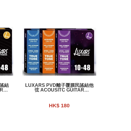
民謠結
LUXARS PVD離⼦覆膜民謠結他
AR
弦 ACOUSITC GUITAR
ER
STRINGS - PVD LON COATING
- LX6
HK$ 180