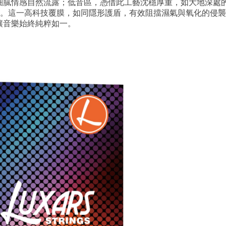
細膩情感自然流露；低音區，憑借此工藝沈穩厚重，如大地深處
護者。這一高科技覆膜，如同隱形護盾，有效阻擋濕氣與氧化的侵
讓音樂始終純粹如一。