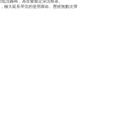
的低沈轟鳴，為音樂奠定深沈根基。
襲，極大延長琴弦的使用壽命。歷經無數次彈