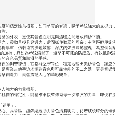
強度和穩定性為根基，如同堅實的脊梁，賦予琴弦強大的支撐力
可靠。
耐磨的外衣，更使其音色在明亮與溫暖之間達成精妙平衡。
陽光，靈動且極具穿透力，瞬間抓住聽眾的耳朵；中音區醇厚飽
沈穩厚重，仿若遠古洪鐘敲響，深沈的聲波震撼靈魂，為整個音
科技的加持，宛如為琴弦鑄就了一道堅不可摧的防護盾。有效抵御
新的音色品質和順滑的手感。
日夜的刻苦練習，它都能堅守崗位，穩定地輸出美妙音色，讓您
，是專業吉他手追求極致音色與可靠性能的不二之選，更是音樂
音樂創造力，奏響震撼人心的華彩樂章。
注入強大的力量根基。
了極佳的穩定性，能精准承接並傳遞每一次撥弦的力量，即便在
「鎧甲」。
匠心。高音區，鍍鎳纏繞助力音色清脆明亮，仿若破曉時分的璀