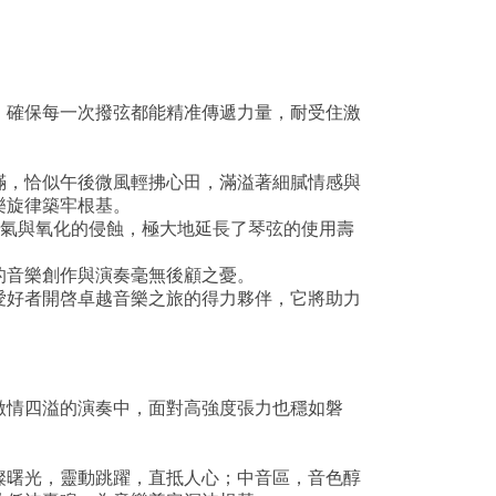
，確保每一次撥弦都能精准傳遞力量，耐受住激
滿，恰似午後微風輕拂心田，滿溢著細膩情感與
樂旋律築牢根基。
濕氣與氧化的侵蝕，極大地延長了琴弦的使用壽
的音樂創作與演奏毫無後顧之憂。
愛好者開啓卓越音樂之旅的得力夥伴，它將助力
激情四溢的演奏中，面對高強度張力也穩如磐
璨曙光，靈動跳躍，直抵人心；中音區，音色醇