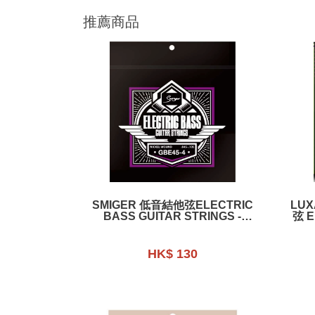
推薦商品
SMIGER 低音結他弦ELECTRIC
LU
BASS GUITAR STRINGS -
弦 E
GBE45-4 （NICKEL WOUND）
HK$ 130