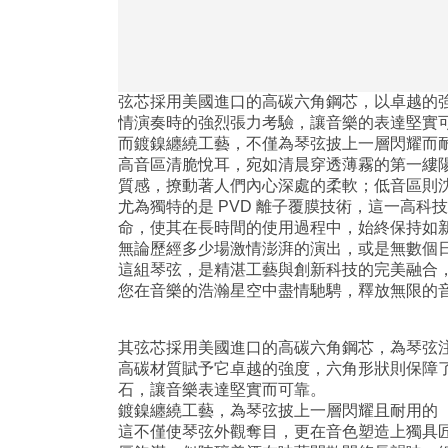
弦芯採用美國進口的高碳六角鋼芯，以卓越的
情演奏時的強烈張力考驗，讓音樂的表達堅實
而鍍鎳纏繞工藝，不僅為琴弦披上一層閃耀而
高音區清脆悅耳，宛如清晨穿透薄霧的第一縷
質感，撩動著人們內心深處的柔軟；低音區則
尤為獨特的是 PVD 離子覆膜技術，這一高
命，使其在長時間的使用過程中，始終保持如
無論歷經多少場激情澎湃的演出，或是無數個
這組琴弦，是精湛工藝與創新科技的完美融合
您在音樂的浩瀚星空中盡情馳騁，釋放無限的
其弦芯採用美國進口的高碳六角鋼芯，為琴弦
高碳材質賦予它卓越的強度，六角形狀則保障
石，讓音樂表達堅實而可靠。
鍍鎳纏繞工藝，為琴弦披上一層閃耀且耐用的 
這不僅使琴弦外觀奪目，更在音色塑造上獨具