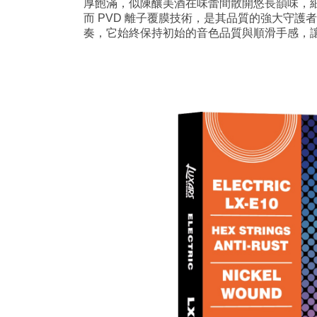
厚飽滿，似陳釀美酒在味蕾間散開悠長韻味，
而 PVD 離子覆膜技術，是其品質的強大守
奏，它始終保持初始的音色品質與順滑手感，