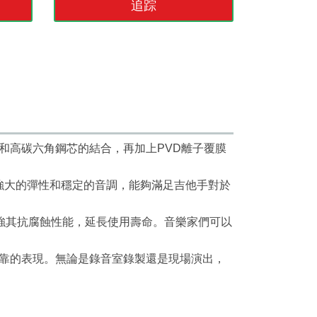
追踪
線和高碳六角鋼芯的結合，再加上PVD離子覆膜
強大的彈性和穩定的音調，能夠滿足吉他手對於
強其抗腐蝕性能，延長使用壽命。音樂家們可以
可靠的表現。無論是錄音室錄製還是現場演出，