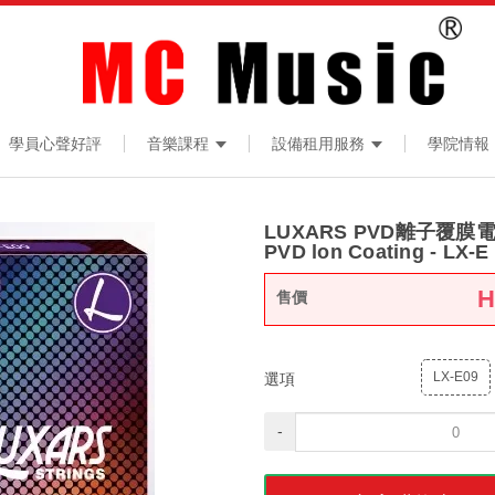
學員心聲好評
音樂課程
設備租用服務
學院情報
LUXARS PVD離⼦覆膜電結他
PVD lon Coating - LX-E
售價
LX-E09
選項
-