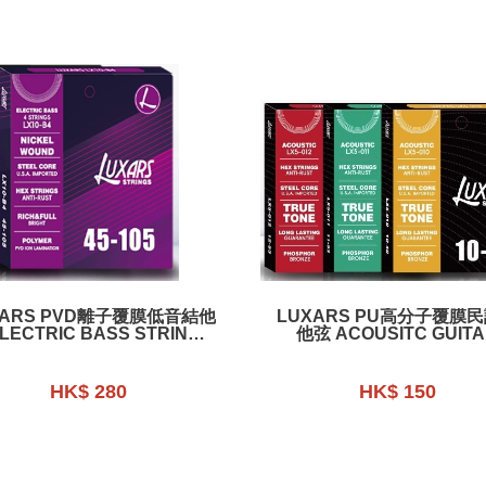
XARS PVD離⼦覆膜低音結他
LUXARS PU⾼分⼦覆膜
LECTRIC BASS STRINGS
他弦 ACOUSITC GUIT
- PVD ION COATING -LX10-B4
STRINGS - PU POLYM
COATING - LX5
HK$ 280
HK$ 150