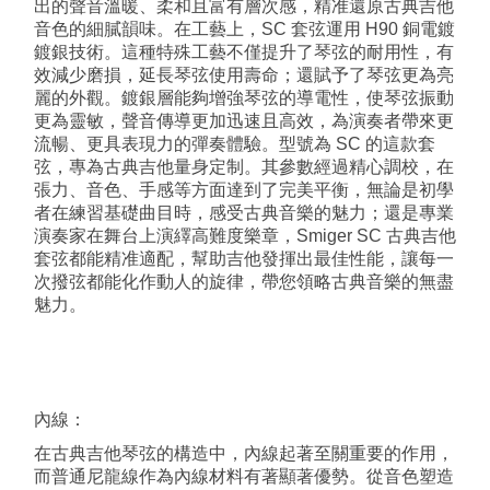
出的聲音溫暖、柔和且富有層次感，精准還原古典吉他
音色的細膩韻味。在工藝上，SC 套弦運用 H90 銅電鍍
鍍銀技術。這種特殊工藝不僅提升了琴弦的耐用性，有
效減少磨損，延長琴弦使用壽命；還賦予了琴弦更為亮
麗的外觀。鍍銀層能夠增強琴弦的導電性，使琴弦振動
更為靈敏，聲音傳導更加迅速且高效，為演奏者帶來更
流暢、更具表現力的彈奏體驗。型號為 SC 的這款套
弦，專為古典吉他量身定制。其參數經過精心調校，在
張力、音色、手感等方面達到了完美平衡，無論是初學
者在練習基礎曲目時，感受古典音樂的魅力；還是專業
演奏家在舞台上演繹高難度樂章，Smiger SC 古典吉他
套弦都能精准適配，幫助吉他發揮出最佳性能，讓每一
次撥弦都能化作動人的旋律，帶您領略古典音樂的無盡
魅力。
內線：
在古典吉他琴弦的構造中，內線起著至關重要的作用，
而普通尼龍線作為內線材料有著顯著優勢。從音色塑造