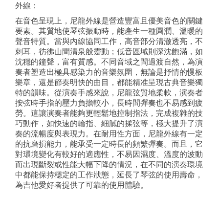
外線：
在音色呈現上，尼龍外線是營造豐富且優美音色的關鍵
要素。其質地使琴弦振動時，能產生一種圓潤、溫暖的
聲音特質。當與內線協同工作，高音部分清澈透亮，不
刺耳，彷彿山間清泉般靈動；低音區域則深沈飽滿，如
沈穩的鐘聲，富有質感。不同音域之間過渡自然，為演
奏者塑造出極具感染力的音樂氛圍，無論是抒情的慢板
樂章，還是節奏明快的曲目，都能精准呈現古典音樂獨
特的韻味。從演奏手感來說，尼龍弦質地柔軟，演奏者
按弦時手指的壓力負擔較小，長時間彈奏也不易感到疲
勞。這讓演奏者能夠更輕鬆地控制指法，完成複雜的技
巧動作，如快速的輪指、細膩的揉弦等，極大提升了演
奏的流暢度與表現力。在耐用性方面，尼龍外線有一定
的抗磨損能力，能承受一定時長的頻繁彈奏。而且，它
對環境變化有較好的適應性，不易因濕度、溫度的波動
而出現斷裂或性能大幅下降的情況，在不同的演奏環境
中都能保持穩定的工作狀態，延長了琴弦的使用壽命，
為吉他愛好者提供了可靠的使用體驗。