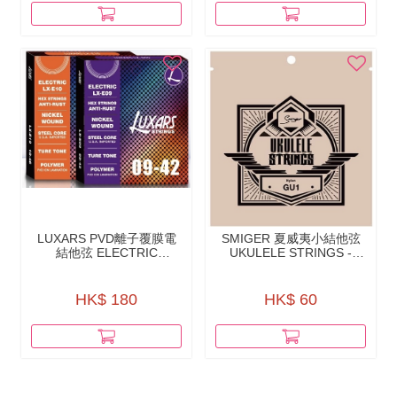
LUXARS PVD離⼦覆膜電
SMIGER 夏威夷小結他弦
結他弦 ELECTRIC
UKULELE STRINGS -
GUITAR STRINGS - PVD
GU1（NYLON）
LON COATING - LX-E
HK$ 180
HK$ 60