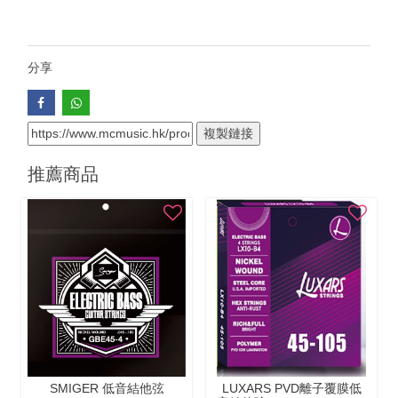
分享
複製鏈接
推薦商品
SMIGER 低音結他弦
LUXARS PVD離⼦覆膜低