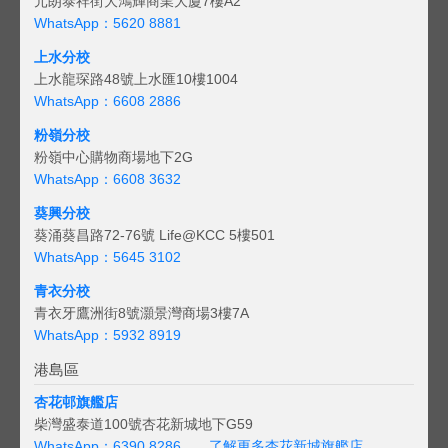
元朗泰祥街大鴻輝商業大廈7樓A2
WhatsApp：5620 8881
上水分校
上水龍琛路48號上水匯10樓1004
WhatsApp：6608 2886
粉嶺分校
粉嶺中心購物商場地下2G
WhatsApp：6608 3632
葵興分校
葵涌葵昌路72-76號 Life@KCC 5樓501
WhatsApp：5645 3102
青衣分校
青衣牙鷹洲街8號灝景灣商場3樓7A
WhatsApp：5932 8919
港島區
杏花邨旗艦店
柴灣盛泰道100號杏花新城地下G59
WhatsApp：6390 8286
了解更多杏花新城旗艦店