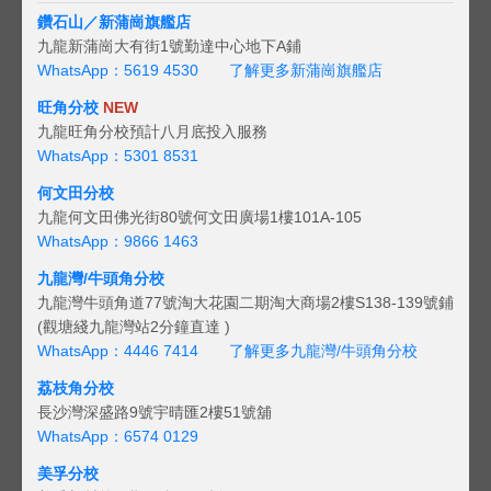
鑽石山／新蒲崗旗艦店
九龍新蒲崗大有街1號勤達中心地下A鋪
WhatsApp：5619 4530
了解更多新蒲崗旗艦店
旺角分校
NEW
九龍旺角分校預計八月底投入服務
WhatsApp：5301 8531
何文田分校
九龍何文田佛光街80號何文田廣場1樓101A-105
WhatsApp：9866 1463
九龍灣/牛頭角分校
九龍灣牛頭角道77號淘大花園二期淘大商場2樓S138-139號鋪
(觀塘綫九龍灣站2分鐘直達 )
WhatsApp：4446 7414
了解更多九龍灣/牛頭角分校
荔枝角分校
長沙灣深盛路9號宇晴匯2樓51號舖
WhatsApp：6574 0129
美孚分校