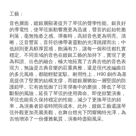
工藝：
音色層面，鍍銀層顯著提升了琴弦的聲學性能。銀良好
的導電性，使琴弦振動響應更為迅速，聲音的起始乾脆
利落，毫無拖沓之感。彈奏時，高頻音色更為明亮、清
晰，泛音豐富，音符彷彿帶著靈動的光澤跳躍而出；中
低頻則更具醇厚質感，飽滿有力，讓每一個和弦都扎實
穩定。不同音域的音色在鍍銀工藝的加持下，實現了更
為和諧、出色的融合，極大地拓寬了古典吉他的音色表
現力，無論是古典音樂的莊重典雅，還是現代改編曲目
的多元風格，都能輕鬆駕馭。耐用性上，H90 銅作為基
底提供了堅實的結構支撐，而鍍銀層猶如一層堅固的防
護鎧甲。它有效抵御了日常彈奏中的磨損，降低了琴弦
斷裂的風險，延長了琴弦的使用壽命。即使頻繁演奏，
琴弦也能長久保持穩定的性能，減少了更換琴弦的頻
率，為演奏者節省時間與成本。此外，鍍銀工藝還讓琴
弦外觀更加亮麗美觀，在舞台燈光下閃耀獨特光澤，為
吉他增添了一份優雅氣質，演奏時盡顯風采。