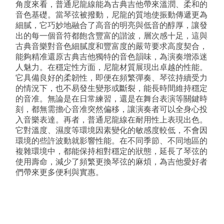
角度來看，普通尼龍線能為古典吉他帶來溫潤、柔和的
音色基礎。當琴弦被撥動，尼龍的質地使振動傳遞更為
細膩，它巧妙地融合了高音的明亮與低音的醇厚，讓發
出的每一個音符都飽含豐富的諧波，層次感十足，這與
古典音樂對音色細膩度和豐富度的嚴苛要求高度契合，
能夠精准還原古典吉他獨特的音色韻味，為演奏增添迷
人魅力。在穩定性方面，尼龍材質展現出卓越的性能。
它具備良好的柔韌性，即便在頻繁彈奏、琴弦持續受力
的情況下，也不易發生變形或斷裂，能長時間維持穩定
的音准。無論是在日常練習，還是在舞台表演等關鍵時
刻，都無需擔心音准突然偏移，讓演奏者可以全身心投
入音樂表達。再者，普通尼龍線在耐用性上表現出色。
它對溫度、濕度等環境因素變化的敏感度較低，不會因
環境的些許波動就影響性能。在不同季節、不同地區的
複雜環境中，都能保持相對穩定的狀態，延長了琴弦的
使用壽命，減少了頻繁更換琴弦的麻煩，為吉他愛好者
們帶來更多便利與實惠。