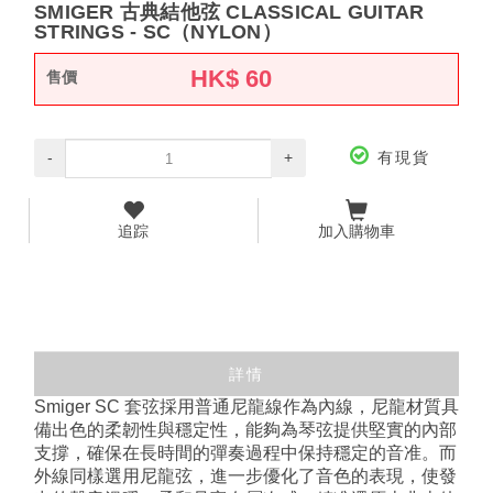
SMIGER 古典結他弦 CLASSICAL GUITAR
STRINGS - SC（NYLON）
HK$
60
售價
-
+
有現貨
追踪
加入購物車
詳情
Smiger SC 套弦採用普通尼龍線作為內線，尼龍材質具
備出色的柔韌性與穩定性，能夠為琴弦提供堅實的內部
支撐，確保在長時間的彈奏過程中保持穩定的音准。而
外線同樣選用尼龍弦，進一步優化了音色的表現，使發