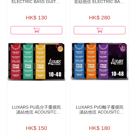
ELECTRIC BASS GUITAR
音結他弦 ELECTRIC BASS
STRINGS - GBE45-4
STRINGS - PVD ION
（NICKEL WOUND）
COATING -LX10-B4
HK$ 130
HK$ 280
LUXARS PU⾼分⼦覆膜民
LUXARS PVD離⼦覆膜民
謠結他弦 ACOUSITC
謠結他弦 ACOUSITC
GUITAR STRINGS - PU
GUITAR STRINGS - PVD
POLYMER COATING -
LON COATING - LX6
LX5
HK$ 150
HK$ 180