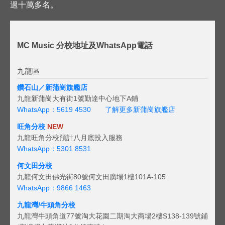
過十萬多名。
MC Music 分校地址及WhatsApp電話
九龍區
鑽石山／新蒲崗旗艦店
九龍新蒲崗大有街1號勤達中心地下A鋪
WhatsApp：5619 4530
了解更多新蒲崗旗艦店
旺角分校
NEW
九龍旺角分校預計八月底投入服務
WhatsApp：5301 8531
何文田分校
九龍何文田佛光街80號何文田廣場1樓101A-105
WhatsApp：9866 1463
九龍灣/牛頭角分校
九龍灣牛頭角道77號淘大花園二期淘大商場2樓S138-139號鋪