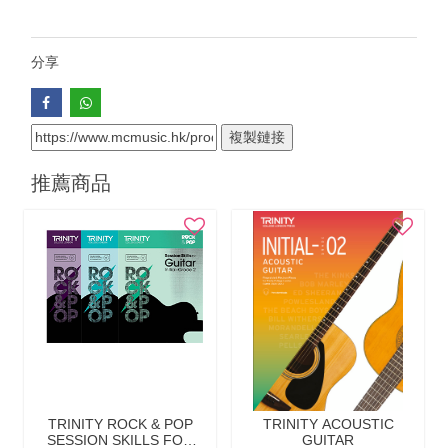
分享
複製鏈接
推薦商品
TRINITY ROCK & POP
TRINITY ACOUSTIC
SESSION SKILLS FOR
GUITAR