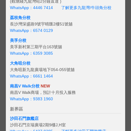
(觀塘綫九龍灣站2分鐘直達 )
WhatsApp：4446 7414
了解更多九龍灣/牛頭角分校
荔枝角分校
長沙灣深盛路9號宇晴匯2樓51號舖
WhatsApp：6574 0129
美孚分校
美孚新村第三期平台163號舖
WhatsApp：6359 3085
大角咀分校
大角咀新九龍廣場地下054-055號舖
WhatsApp：6661 1464
南昌V Walk分校
NEW
南昌V Walk商場，預計十月投入服務
WhatsApp：9383 1960
新界區
沙田石門旗艦店
沙田石門京瑞廣場2期9樓J,H室