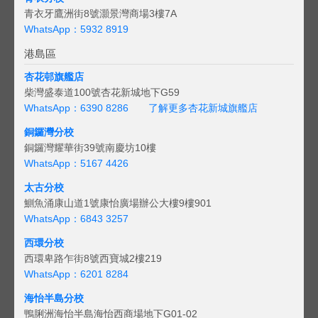
青衣牙鷹洲街8號灝景灣商場3樓7A
WhatsApp：5932 8919
港島區
杏花邨旗艦店
柴灣盛泰道100號杏花新城地下G59
WhatsApp：6390 8286
了解更多杏花新城旗艦店
銅鑼灣分校
銅鑼灣耀華街39號南慶坊10樓
WhatsApp：5167 4426
太古分校
鰂魚涌康山道1號康怡廣場辦公大樓9樓901
WhatsApp：6843 3257
西環分校
西環卑路乍街8號西寶城2樓219
WhatsApp：6201 8284
海怡半島分校
鴨脷洲海怡半島海怡西商場地下G01-02