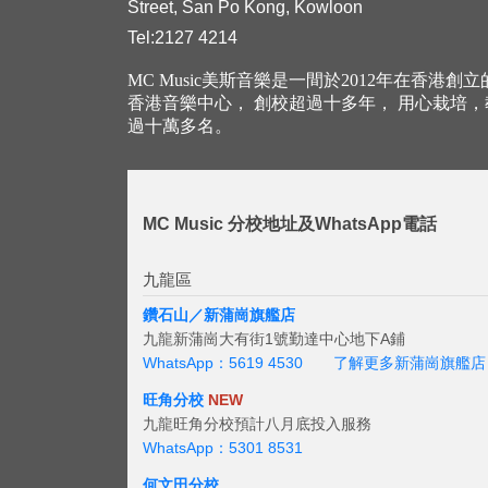
Street, San Po Kong, Kowloon
Tel:2127 4214
MC Music美斯音樂是一間於2012年在香港創
香港音樂中心， 創校超過十多年， 用心栽培
過十萬多名。
MC Music 分校地址及WhatsApp電話
九龍區
鑽石山／新蒲崗旗艦店
九龍新蒲崗大有街1號勤達中心地下A鋪
WhatsApp：5619 4530
了解更多新蒲崗旗艦店
旺角分校
NEW
九龍旺角分校預計八月底投入服務
WhatsApp：5301 8531
何文田分校