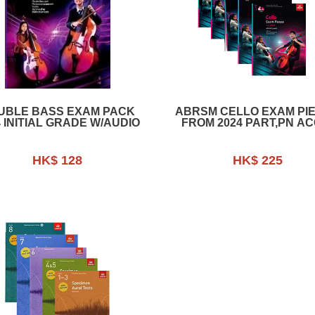
UBLE BASS EXAM PACK
ABRSM CELLO EXAM PI
4 INITIAL GRADE W/AUDIO
FROM 2024 PART,PN AC
W/AUD
HK$ 128
HK$ 225