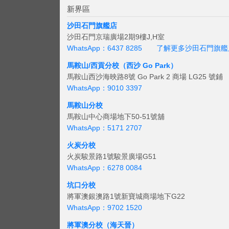
新界區
沙田石門旗艦店
沙田石門京瑞廣場2期9樓J,H室
WhatsApp：6437 8285
了解更多沙田石門旗艦
馬鞍山/西貢
分校（西沙 Go Park）
馬鞍山西沙海映路8號 Go Park 2 商場 LG25 號鋪
WhatsApp：9010 3397
馬鞍山分校
馬鞍山中心商場地下50-51號舖
WhatsApp：5171 2707
火炭分校
火炭駿景路1號駿景廣場G51
WhatsApp：6278 0084
坑口分校
將軍澳銀澳路1號新寶城商場地下G22
WhatsApp：9702 1520
將軍澳分校（海天晉）