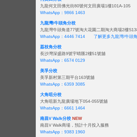
九龍何文田佛光街80號何文田廣場1樓101A-105
WhatsApp：9866 1463
九龍灣/牛頭角分校
九龍灣牛頭角道77號淘大花園二期淘大商場2樓S138
WhatsApp：4446 7414
了解更多九龍灣/牛頭
荔枝角分校
長沙灣深盛路9號宇晴匯2樓51號舖
WhatsApp：6574 0129
美孚分校
美孚新村第三期平台163號舖
WhatsApp：6359 3085
大角咀分校
大角咀新九龍廣場地下054-055號舖
WhatsApp：6661 1464
南昌V Walk分校
NEW
南昌V Walk商場，預計十月投入服務
WhatsApp：9383 1960