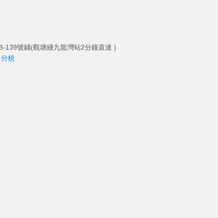
-139號鋪(觀塘綫九龍灣站2分鐘直達 )
角分校