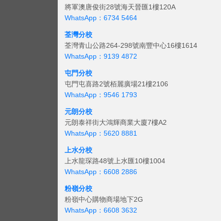
將軍澳唐俊街28號海天晉匯1樓120A
WhatsApp：6734 5464
荃灣分校
荃灣青山公路264-298號南豐中心16樓1614
WhatsApp：9139 4872
屯門分校
屯門屯喜路2號栢麗廣場21樓2106
WhatsApp：9546 1793
元朗分校
元朗泰祥街大鴻輝商業大廈7樓A2
WhatsApp：5620 8881
上水分校
上水龍琛路48號上水匯10樓1004
WhatsApp：6608 2886
粉嶺分校
粉嶺中心購物商場地下2G
WhatsApp：6608 3632