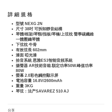
詳 細 規 格
型號 NEXG 2N
尺寸 38吋 可拆卸靜音結構
琴體/框架/琴頸/指板/琴橋/上弦枕 聲學碳纖維
一體壓鑄琴體
下弦枕 牛骨
有效弦長 602mm
漆面 啞光漆
拾音系統 恩雅ES3智能音頻系統
揚聲器 AR技術音箱.額定功率50W.峰值功率
80W
螢幕 2.0彩色觸控顯示屏
電池容量 16.8V/2600mAh
重量 3KG
琴弦：法产SAVAREZ 510 AJ
分享