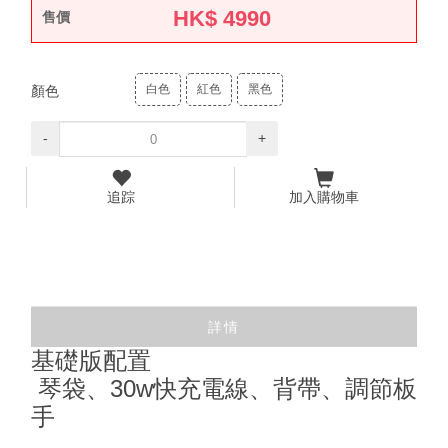
HK$
4990
售價
白色
紅色
黑色
顏色
-
+
追踪
加入購物車
詳情
基礎版配置
琴袋、30w快充電線、背帶、調節板
手