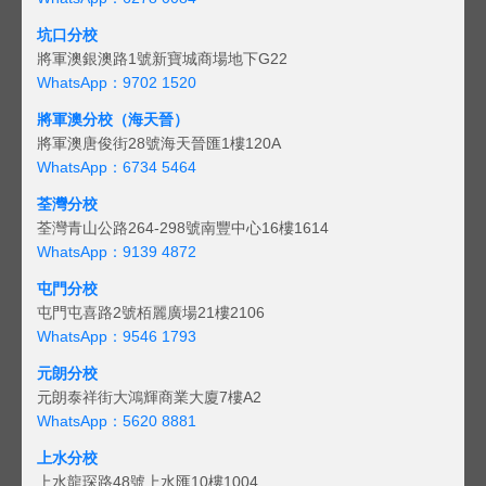
坑口分校
將軍澳銀澳路1號新寶城商場地下G22
WhatsApp：9702 1520
將軍澳分校（海天晉）
將軍澳唐俊街28號海天晉匯1樓120A
WhatsApp：6734 5464
荃灣分校
荃灣青山公路264-298號南豐中心16樓1614
WhatsApp：9139 4872
屯門分校
屯門屯喜路2號栢麗廣場21樓2106
WhatsApp：9546 1793
元朗分校
元朗泰祥街大鴻輝商業大廈7樓A2
WhatsApp：5620 8881
上水分校
上水龍琛路48號上水匯10樓1004