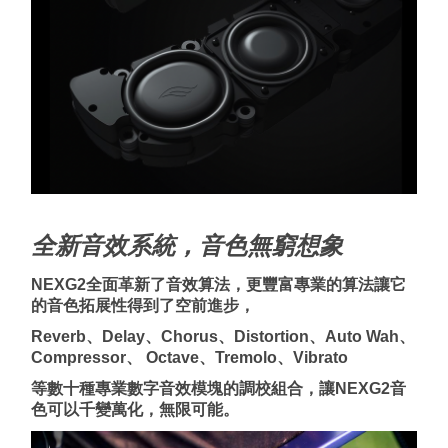
全新音效系統，音色無窮想象
NEXG2
全面革新了音效算法，更豐富專業的算法讓它
的音色拓展性得到了空前進步，
Reverb
、
Delay
、
Chorus
、
Distortion
、
Auto Wah
、
Compressor
、
Octave
、
Tremolo
、
Vibrato
等數十種專業數字音效模塊的調校組合，讓
NEXG2
音
色可以千變萬化，無限可能。