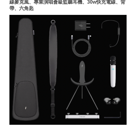
線麥克風、專業演唱會級監聽耳機、30w快充電線、背
帶、六角匙