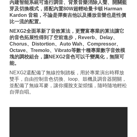
內建智能系統可進行調音、背景音樂消除人聲、開關藍
芽及切換模式，搭配內置80W超輕哈曼卡頓 Harman
Kardon 音箱，不論是彈奏吉他以及播放音樂也是性價
比一流的配置。
NEXG2全面革新了音效算法，更豐富專業的算法讓它
的音色拓展性得到了空前進步，Reverb、Delay、
Chorus、Distortion、Auto Wah、Compressor、
Octave、Tremolo、Vibrato等數十種專業數字音效模
塊的調校組合，讓NEXG2音色可以千變萬化，無限可
能。
NEXG2還配備了無線控制踏板，用於專業演出時釋放
雙手，自由控制音色切換、loop、鼓機及調音器開關，
並配備了無線耳麥，讓你擺脫支架煩惱，隨時隨地輕松
自彈自唱。