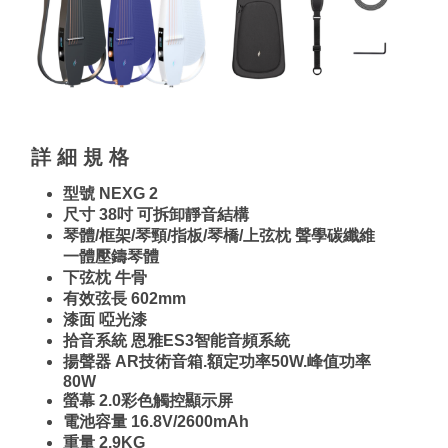
詳 細 規 格
型號 NEXG 2
尺寸 38吋 可拆卸靜音結構
琴體/框架/琴頸/指板/琴橋/上弦枕 聲學碳纖維
一體壓鑄琴體
下弦枕 牛骨
有效弦長 602mm
漆面 啞光漆
拾音系統 恩雅ES3智能音頻系統
揚聲器 AR技術音箱.額定功率50W.峰值功率
80W
螢幕 2.0彩色觸控顯示屏
電池容量 16.8V/2600mAh
重量 2.9KG