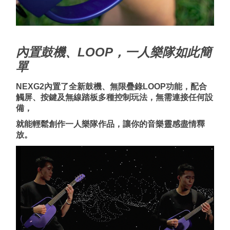
內置鼓機、LOOP，一人樂隊如此簡
單
NEXG2內置了全新鼓機、無限疊錄
LOOP
功能，配合
觸屏、按鍵及無線踏板多種控制玩法，無需連接任何設
備，
就能輕鬆創作一人樂隊作品，讓你的音樂靈感盡情釋
放。