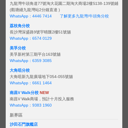
九龍灣牛頭角道77號淘大花園二期淘大商場2樓S138-139號鋪
(觀塘綫九龍灣站2分鐘直達 )
WhatsApp：4446 7414
了解更多九龍灣/牛頭角分校
荔枝角分校
長沙灣深盛路9號宇晴匯2樓51號舖
WhatsApp：6574 0129
美孚分校
美孚新村第三期平台163號舖
WhatsApp：6359 3085
大角咀分校
大角咀新九龍廣場地下054-055號舖
WhatsApp：6661 1464
南昌V Walk分校
NEW
南昌V Walk商場，預計十月投入服務
WhatsApp：9383 1960
新界區
沙田石門旗艦店