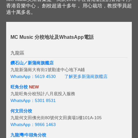
香港音樂中心， 創校超過十多年， 用心栽培，教授學員超
過十萬多名。
MC Music 分校地址及WhatsApp電話
九龍區
鑽石山／新蒲崗旗艦店
九龍新蒲崗大有街1號勤達中心地下A鋪
WhatsApp：5619 4530
了解更多新蒲崗旗艦店
旺角分校
NEW
九龍旺角分校預計八月底投入服務
WhatsApp：5301 8531
何文田分校
九龍何文田佛光街80號何文田廣場1樓101A-105
WhatsApp：9866 1463
九龍灣/牛頭角分校