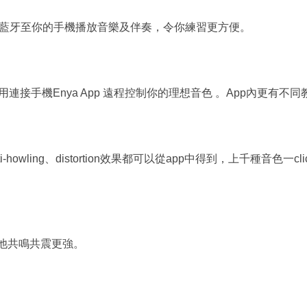
過連接藍牙至你的手機播放音樂及伴奏，令你練習更方便。
h效果，利用連接手機Enya App 遠程控制你的理想音色 。App內
-howling、distortion效果都可以從app中得到，上千種音色一cli
他共鳴共震更強。