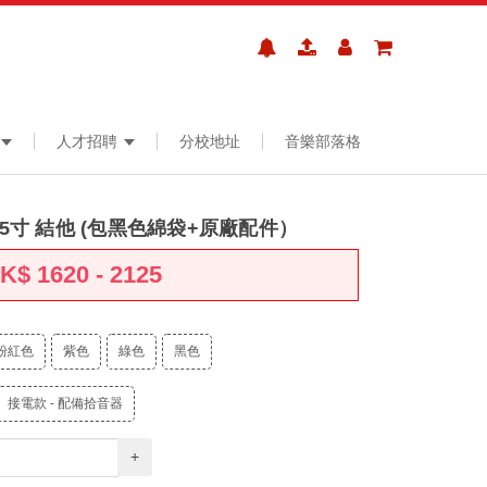
人才招聘
分校地址
音樂部落格
款 35寸 結他 (包黑色綿袋+原廠配件）
HK$
1620 - 2125
粉紅色
紫色
綠色
黑色
接電款 - 配備拾音器
+