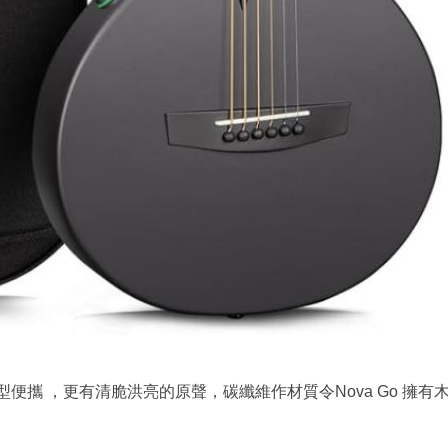
便攜 ，更有清脆洪亮的原聲，碳纖維作材質令Nova Go 擁