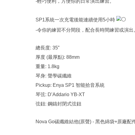
-輕巧便利，方便你的日常演出練習。
SP1系統一次充電後能連續使用5小時
-令你的練習不分間段，配合長時間練習或演出
總長度: 35”
厚度 (最厚點): 88mm
重量: 1.8kg
琴身: 聲學碳纖維
Pickup: Enya SP1 智能拾音系統
琴弦: D’Addario YB-XT
弦鈕: 鋼鑄封閉式弦鈕
Nova Go碳纖維結他(原聲) - 黑色綿袋+原廠配