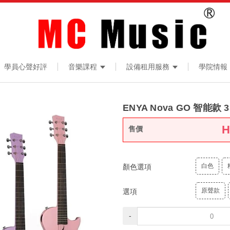
學員心聲好評
音樂課程
設備租用服務
學院情報
ENYA Nova GO 智能
售價
白色
顏色選項
原聲款
選項
-