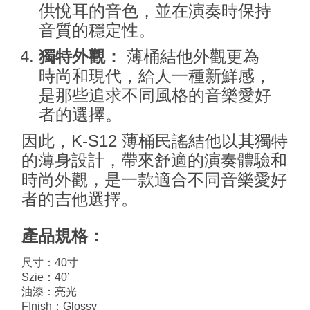
供悅耳的音色，並在演奏時保持
音質的穩定性。
獨特外觀：
薄桶結他外觀更為
時尚和現代，給人一種新鮮感，
是那些追求不同風格的音樂愛好
者的選擇。
因此，K-S12 薄桶民謠結他以其獨特
的薄身設計，帶來舒適的演奏體驗和
時尚外觀，是一款適合不同音樂愛好
者的吉他選擇。
產品規格：
尺寸：40寸
Szie：40’
油漆：亮光
FInish：Glossy