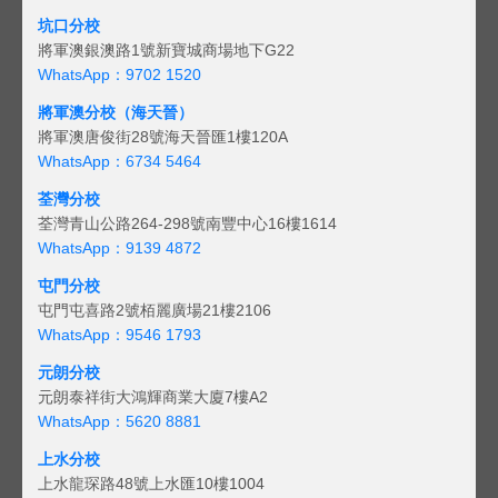
坑口分校
將軍澳銀澳路1號新寶城商場地下G22
WhatsApp：9702 1520
將軍澳分校（海天晉）
將軍澳唐俊街28號海天晉匯1樓120A
WhatsApp：6734 5464
荃灣分校
荃灣青山公路264-298號南豐中心16樓1614
WhatsApp：9139 4872
屯門分校
屯門屯喜路2號栢麗廣場21樓2106
WhatsApp：9546 1793
元朗分校
元朗泰祥街大鴻輝商業大廈7樓A2
WhatsApp：5620 8881
上水分校
上水龍琛路48號上水匯10樓1004