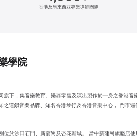
香港及馬來西亞專業導師團隊
音樂學院
有限公司旗下，集音樂教育、樂器零售及演出製作於一身之香港音
為人知之連鎖音樂品牌、知名香港琴行及香港音樂中心， 門市
。
店，分別位於沙田石門、新蒲崗及杏花新城。 當中新蒲崗旗艦店