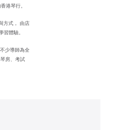
的香港琴行。
與方式， 由店
學習體驗。
中不少導師為全
鋼琴房、考試