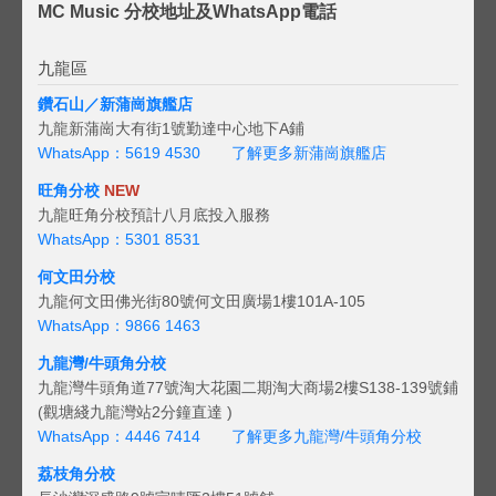
MC Music 分校地址及WhatsApp電話
九龍區
鑽石山／新蒲崗旗艦店
九龍新蒲崗大有街1號勤達中心地下A鋪
WhatsApp：5619 4530
了解更多新蒲崗旗艦店
旺角分校
NEW
九龍旺角分校預計八月底投入服務
WhatsApp：5301 8531
何文田分校
九龍何文田佛光街80號何文田廣場1樓101A-105
WhatsApp：9866 1463
九龍灣/牛頭角分校
九龍灣牛頭角道77號淘大花園二期淘大商場2樓S138-139號鋪
(觀塘綫九龍灣站2分鐘直達 )
WhatsApp：4446 7414
了解更多九龍灣/牛頭角分校
荔枝角分校