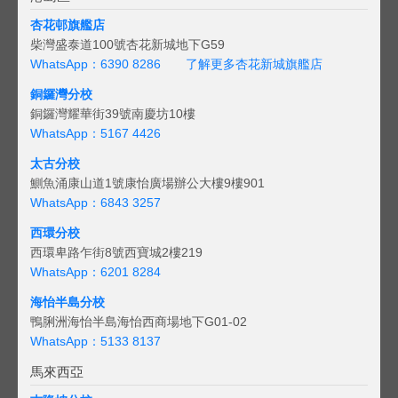
杏花邨旗艦店
柴灣盛泰道100號杏花新城地下G59
WhatsApp：6390 8286
了解更多杏花新城旗艦店
銅鑼灣分校
銅鑼灣耀華街39號南慶坊10樓
WhatsApp：5167 4426
太古分校
鰂魚涌康山道1號康怡廣場辦公大樓9樓901
WhatsApp：6843 3257
西環分校
西環卑路乍街8號西寶城2樓219
WhatsApp：6201 8284
海怡半島分校
鴨脷洲海怡半島海怡西商場地下G01-02
WhatsApp：5133 8137
馬來西亞