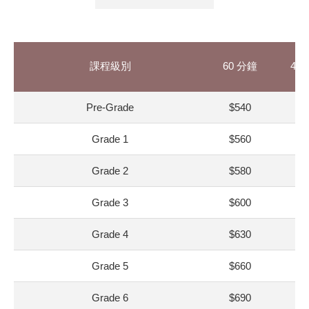
課程級別
60 分鐘
45
Pre-Grade
$540
$4
Grade 1
$560
$4
Grade 2
$580
$4
Grade 3
$600
$4
Grade 4
$630
$5
Grade 5
$660
$5
Grade 6
$690
$5