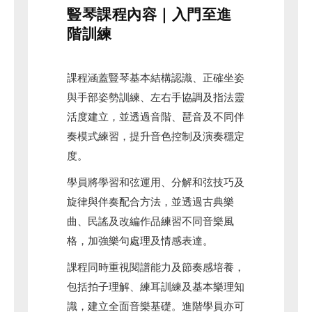
豎琴課程內容｜入門至進
階訓練
課程涵蓋豎琴基本結構認識、正確坐姿
與手部姿勢訓練、左右手協調及指法靈
活度建立，並透過音階、琶音及不同伴
奏模式練習，提升音色控制及演奏穩定
度。
學員將學習和弦運用、分解和弦技巧及
旋律與伴奏配合方法，並透過古典樂
曲、民謠及改編作品練習不同音樂風
格，加強樂句處理及情感表達。
課程同時重視閱譜能力及節奏感培養，
包括拍子理解、練耳訓練及基本樂理知
識，建立全面音樂基礎。進階學員亦可