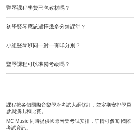
豎琴課程學費已包教材嗎？
豎琴課程學費一般只包括課堂教學，教材及考試費用需另
初學豎琴應該選擇幾多分鐘課堂？
行購買，導師會因應學生程度作出建議。
初學者一般建議由 30 或 45 分鐘開始，待基礎穩定後再轉
小組豎琴班同一對一有咩分別？
為 60 分鐘課堂。
一對一豎琴課程針對性最高；2–4 人小組課程有助培養節奏
豎琴課程可以準備考級嗎？
感及合奏能力，學費相對較低。
可以，課程可配合相關考試內容及演奏級準備，導師會按
學員程度安排合適訓練方向。
課程按各個國際音樂學府考試大綱修訂，並定期安排學員
參與演出和比賽。
MC Music 同時提供國際音樂考試安排，詳情可參閱
國際
考試資訊
。