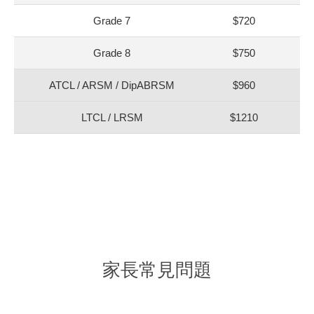
Grade 7
$720
$6
Grade 8
$750
$6
ATCL / ARSM / DipABRSM
$960
LTCL / LRSM
$1210
家長常見問題