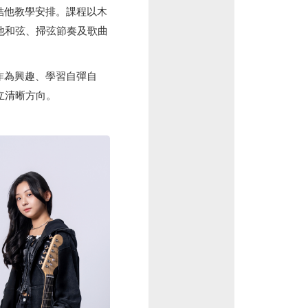
的結他教學安排。課程以木
他和弦、掃弦節奏及歌曲
他作為興趣、學習自彈自
立清晰方向。