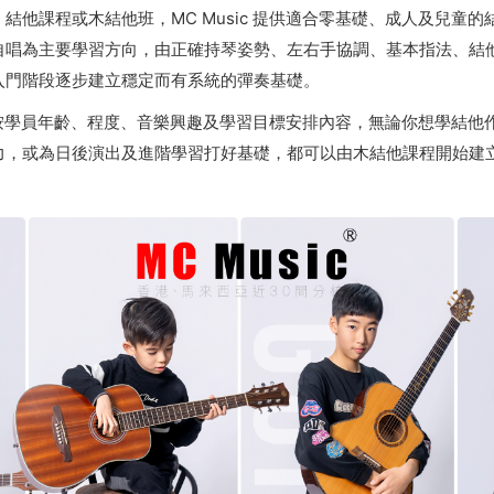
結他課程或木結他班，MC Music 提供適合零基礎、成人及兒童
自唱為主要學習方向，由正確持琴姿勢、左右手協調、基本指法、結
入門階段逐步建立穩定而有系統的彈奏基礎。
課程會按學員年齡、程度、音樂興趣及學習目標安排內容，無論你想學結
力，或為日後演出及進階學習打好基礎，都可以由木結他課程開始建