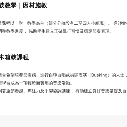
鼓教學｜因材施教
 木箱鼓課程以一對一教學為主（部分分校設有二至四人小組班）。 導師
調整教學進度， 協助學生建立正確擊打習慣及穩定節奏表現。
木箱鼓課程
合希望培養節奏感、進行自彈自唱或街頭表演（Busking）的人士
讓學習成為一項輕鬆而實用的音樂活動。
則著重節奏感、專注力及手腳協調訓練， 有助建立良好音樂基礎及自