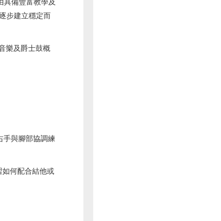
 由具備豐富教學及
逐步建立穩定而
行音樂及爵士鼓概
左右手與腳部協調練
學習如何配合結他或