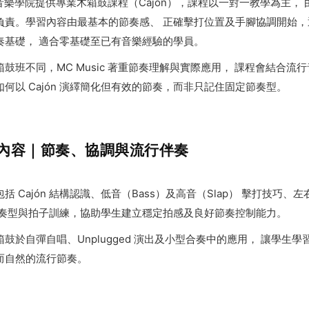
 美斯音樂學院提供專業木箱鼓課程（Cajón），課程以一對一教學為主，
負責。學習內容由最基本的節奏感、 正確擊打位置及手腳協調開始，
奏基礎， 適合零基礎至已有音樂經驗的學員。
鼓班不同，MC Music 著重節奏理解與實際應用， 課程會結合流
何以 Cajón 演繹簡化但有效的節奏，而非只記住固定節奏型。
內容｜節奏、協調與流行伴奏
括 Cajón 結構認識、低音（Bass）及高音（Slap） 擊打技巧、
節奏型與拍子訓練，協助學生建立穩定拍感及良好節奏控制能力。
鼓於自彈自唱、Unplugged 演出及小型合奏中的應用， 讓學生
而自然的流行節奏。