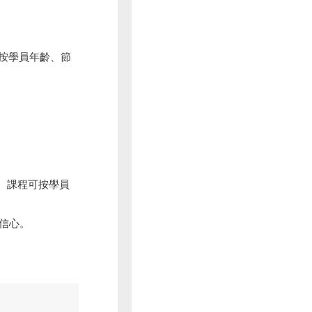
會按學員年齡、節
， 課程可按學員
信心。