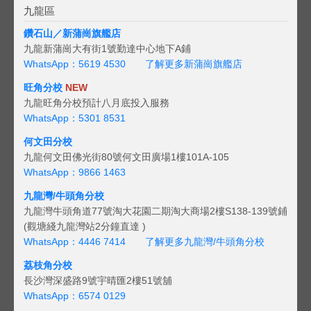
九龍區
鑽石山／新蒲崗旗艦店
九龍新蒲崗大有街1號勤達中心地下A鋪
WhatsApp：5619 4530
了解更多新蒲崗旗艦店
旺角分校
NEW
九龍旺角分校預計八月底投入服務
WhatsApp：5301 8531
何文田分校
九龍何文田佛光街80號何文田廣場1樓101A-105
WhatsApp：9866 1463
九龍灣/牛頭角分校
九龍灣牛頭角道77號淘大花園二期淘大商場2樓S138-139號鋪
(觀塘綫九龍灣站2分鐘直達 )
WhatsApp：4446 7414
了解更多九龍灣/牛頭角分校
荔枝角分校
長沙灣深盛路9號宇晴匯2樓51號舖
WhatsApp：6574 0129