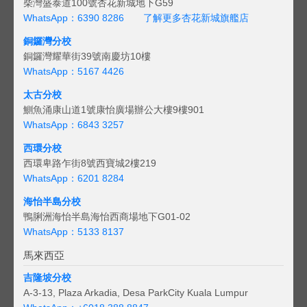
柴灣盛泰道100號杏花新城地下G59
WhatsApp：6390 8286
了解更多杏花新城旗艦店
銅鑼灣分校
銅鑼灣耀華街39號南慶坊10樓
WhatsApp：5167 4426
太古分校
鰂魚涌康山道1號康怡廣場辦公大樓9樓901
WhatsApp：6843 3257
西環分校
西環卑路乍街8號西寶城2樓219
WhatsApp：6201 8284
海怡半島分校
鴨脷洲海怡半島海怡西商場地下G01-02
WhatsApp：5133 8137
馬來西亞
吉隆坡分校
A-3-13, Plaza Arkadia, Desa ParkCity Kuala Lumpur