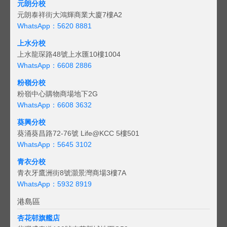
元朗分校
元朗泰祥街大鴻輝商業大廈7樓A2
WhatsApp：5620 8881
上水分校
上水龍琛路48號上水匯10樓1004
WhatsApp：6608 2886
粉嶺分校
粉嶺中心購物商場地下2G
WhatsApp：6608 3632
葵興分校
葵涌葵昌路72-76號 Life@KCC 5樓501
WhatsApp：5645 3102
青衣分校
青衣牙鷹洲街8號灝景灣商場3樓7A
WhatsApp：5932 8919
港島區
杏花邨旗艦店