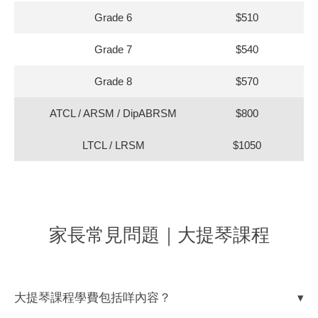
Grade 6
$510
$4
Grade 7
$540
$5
Grade 8
$570
$5
ATCL / ARSM / DipABRSM
$800
LTCL / LRSM
$1050
家長常見問題｜大提琴課程
大提琴課程學費包括咩內容？
▾