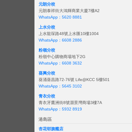
元朗分校
元朗泰祥街大鴻輝商業大廈7樓A2
WhatsApp：5620 8881
上水分校
上水龍琛路48號上水匯10樓1004
WhatsApp：6608 2886
粉嶺分校
粉嶺中心購物商場地下2G
WhatsApp：6608 3632
葵興分校
葵涌葵昌路72-76號 Life@KCC 5樓501
WhatsApp：5645 3102
青衣分校
青衣牙鷹洲街8號灝景灣商場3樓7A
WhatsApp：5932 8919
港島區
杏花邨旗艦店