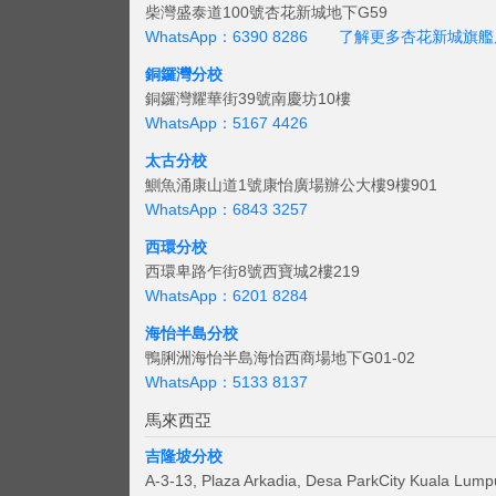
柴灣盛泰道100號杏花新城地下G59
WhatsApp：6390 8286
了解更多杏花新城旗艦
銅鑼灣分校
銅鑼灣耀華街39號南慶坊10樓
WhatsApp：5167 4426
太古分校
鰂魚涌康山道1號康怡廣場辦公大樓9樓901
WhatsApp：6843 3257
西環分校
西環卑路乍街8號西寶城2樓219
WhatsApp：6201 8284
海怡半島分校
鴨脷洲海怡半島海怡西商場地下G01-02
WhatsApp：5133 8137
馬來西亞
吉隆坡分校
A-3-13, Plaza Arkadia, Desa ParkCity Kuala Lump