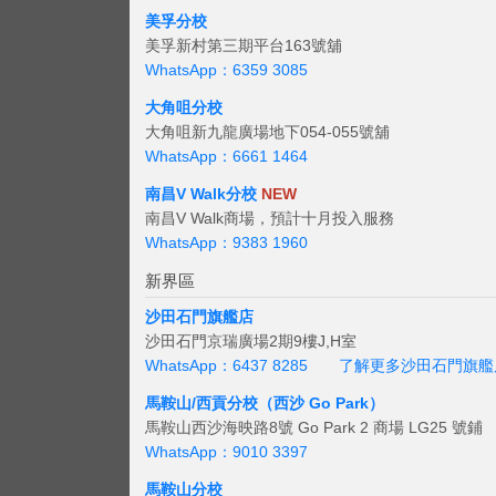
美孚分校
美孚新村第三期平台163號舖
WhatsApp：6359 3085
大角咀分校
大角咀新九龍廣場地下054-055號舖
WhatsApp：6661 1464
南昌V Walk分校
NEW
南昌V Walk商場，預計十月投入服務
WhatsApp：9383 1960
新界區
沙田石門旗艦店
沙田石門京瑞廣場2期9樓J,H室
WhatsApp：6437 8285
了解更多沙田石門旗艦
馬鞍山/西貢
分校（西沙 Go Park）
馬鞍山西沙海映路8號 Go Park 2 商場 LG25 號鋪
WhatsApp：9010 3397
馬鞍山分校