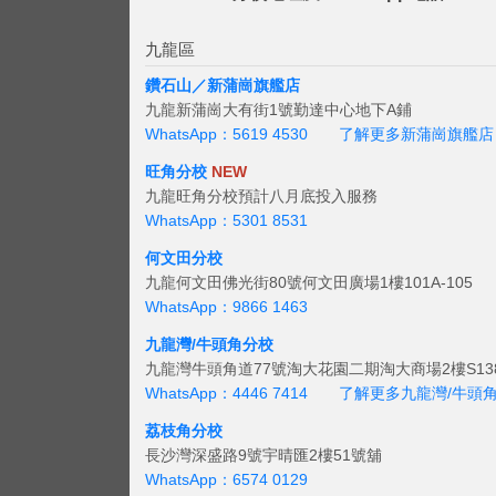
九龍區
鑽石山／新蒲崗旗艦店
九龍新蒲崗大有街1號勤達中心地下A鋪
WhatsApp：5619 4530
了解更多新蒲崗旗艦店
旺角分校
NEW
九龍旺角分校預計八月底投入服務
WhatsApp：5301 8531
何文田分校
九龍何文田佛光街80號何文田廣場1樓101A-105
WhatsApp：9866 1463
九龍灣/牛頭角分校
九龍灣牛頭角道77號淘大花園二期淘大商場2樓S138
WhatsApp：4446 7414
了解更多九龍灣/牛頭
荔枝角分校
長沙灣深盛路9號宇晴匯2樓51號舖
WhatsApp：6574 0129