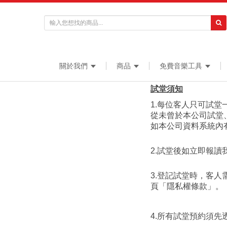
關於我們
商品
免費音樂工具
試堂須知
1.每位客人只可試堂
從未曾於本公司試堂
如本公司資料系統內
2.試堂後如立即報
​3.登記試堂時，
頁「隱私權條款」。
4.所有試堂預約須先