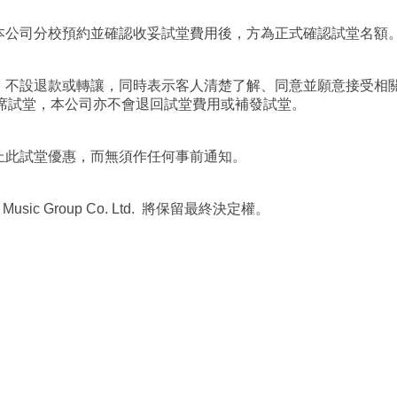
向本公司分校預約並確認收妥試堂費用後，方為正式確認試堂名額
堂，不設退款或轉讓，同時表示客人清楚了解、同意並願意接受相
席試堂，本公司亦不會退回試堂費用或補發試堂。
停止此試堂優惠，而無須作任何事前通知。
usic Group Co. Ltd. 將保留最終決定權。