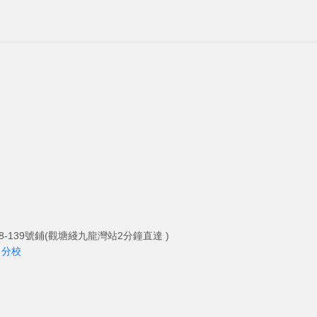
-139號鋪(觀塘綫九龍灣站2分鐘直達 )
角分校