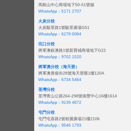
馬鞍山中心商場地下50-51號舖
WhatsApp：5171 2707
火炭分校
火炭駿景路1號駿景廣場G51
WhatsApp：6278 0084
坑口分校
將軍澳銀澳路1號新寶城商場地下G22
WhatsApp：9702 1520
將軍澳分校（海天晉）
將軍澳唐俊街28號海天晉匯1樓120A
WhatsApp：6734 5464
荃灣分校
荃灣青山公路264-298號南豐中心16樓1614
WhatsApp：9139 4872
屯門分校
屯門屯喜路2號栢麗廣場21樓2106
WhatsApp：9546 1793