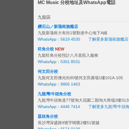
MC Music 分校地址及WhatsApp電話
九龍區
鑽石山／新蒲崗旗艦店
九龍新蒲崗大有街1號勤達中心地下A鋪
WhatsApp：5619 4530
了解更多新蒲崗旗艦店
旺角分校
NEW
九龍旺角分校預計八月底投入服務
WhatsApp：5301 8531
何文田分校
九龍何文田佛光街80號何文田廣場1樓101A-105
WhatsApp：9866 1463
九龍灣/牛頭角分校
九龍灣牛頭角道77號淘大花園二期淘大商場2樓S138
WhatsApp：4446 7414
了解更多九龍灣/牛頭
荔枝角分校
長沙灣深盛路9號宇晴匯2樓51號舖