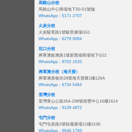
馬鞍山分校
馬鞍山中心商場地下50-51號舖
WhatsApp：5171 2707
火炭分校
火炭駿景路1號駿景廣場G51
WhatsApp：6278 0084
坑口分校
將軍澳銀澳路1號新寶城商場地下G22
WhatsApp：9702 1520
將軍澳分校（海天晉）
將軍澳唐俊街28號海天晉匯1樓120A
WhatsApp：6734 5464
荃灣分校
荃灣青山公路264-298號南豐中心16樓1614
WhatsApp：9139 4872
屯門分校
屯門屯喜路2號栢麗廣場21樓2106
WhatsApp：9546 1793