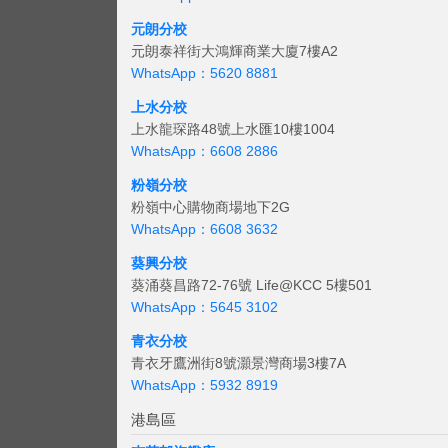
元朗分校
元朗泰祥街大鴻輝商業大廈7樓A2
WhatsApp：5620 8881
上水分校
上水龍琛路48號上水匯10樓1004
WhatsApp：6608 2886
粉嶺分校
粉嶺中心購物商場地下2G
WhatsApp：6608 3632
葵興分校
葵涌葵昌路72-76號 Life@KCC 5樓501
WhatsApp：5645 3102
青衣分校
青衣牙鷹洲街8號灝景灣商場3樓7A
WhatsApp：5932 8919
港島區