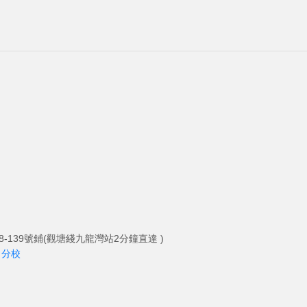
-139號鋪(觀塘綫九龍灣站2分鐘直達 )
角分校