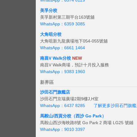
WhatsApp：6574 0129
美孚分校
美孚新村第三期平台163號舖
WhatsApp：6359 3085
大角咀分校
大角咀新九龍廣場地下054-055號舖
WhatsApp：6661 1464
南昌V Walk分校
NEW
南昌V Walk商場，預計十月投入服務
WhatsApp：9383 1960
新界區
沙田石門旗艦店
沙田石門京瑞廣場2期9樓J,H室
WhatsApp：6437 8285
了解更多沙田石門旗艦
馬鞍山/西貢
分校（西沙 Go Park）
馬鞍山西沙海映路8號 Go Park 2 商場 LG25 號鋪
WhatsApp：9010 3397