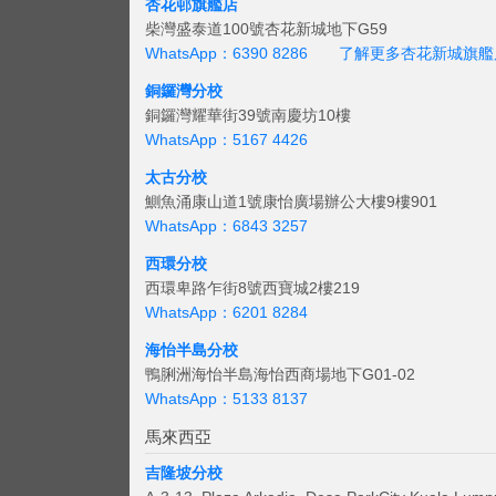
杏花邨旗艦店
柴灣盛泰道100號杏花新城地下G59
WhatsApp：6390 8286
了解更多杏花新城旗艦
銅鑼灣分校
銅鑼灣耀華街39號南慶坊10樓
WhatsApp：5167 4426
太古分校
鰂魚涌康山道1號康怡廣場辦公大樓9樓901
WhatsApp：6843 3257
西環分校
西環卑路乍街8號西寶城2樓219
WhatsApp：6201 8284
海怡半島分校
鴨脷洲海怡半島海怡西商場地下G01-02
WhatsApp：5133 8137
馬來西亞
吉隆坡分校