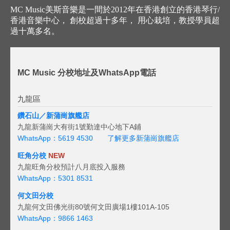
MC Music美斯音樂是一間於2012年在香港創立的香港琴行/
香港音樂中心， 創校超過十多年， 用心栽培，教授學員超
過十萬多名。
MC Music 分校地址及WhatsApp電話
九龍區
鑽石山／新蒲崗旗艦店
九龍新蒲崗大有街1號勤達中心地下A鋪
WhatsApp：5619 4530
了解更多新蒲崗旗艦店
旺角分校
NEW
九龍旺角分校預計八月底投入服務
WhatsApp：5301 8531
何文田分校
九龍何文田佛光街80號何文田廣場1樓101A-105
WhatsApp：9866 1463