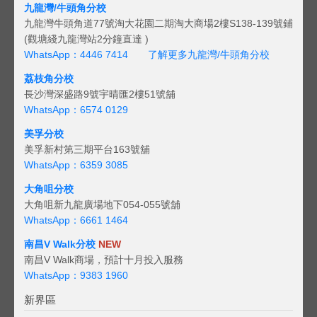
九龍灣/牛頭角分校
九龍灣牛頭角道77號淘大花園二期淘大商場2樓S138-139號鋪
(觀塘綫九龍灣站2分鐘直達 )
WhatsApp：4446 7414
了解更多九龍灣/牛頭角分校
荔枝角分校
長沙灣深盛路9號宇晴匯2樓51號舖
WhatsApp：6574 0129
美孚分校
美孚新村第三期平台163號舖
WhatsApp：6359 3085
大角咀分校
大角咀新九龍廣場地下054-055號舖
WhatsApp：6661 1464
南昌V Walk分校
NEW
南昌V Walk商場，預計十月投入服務
WhatsApp：9383 1960
新界區