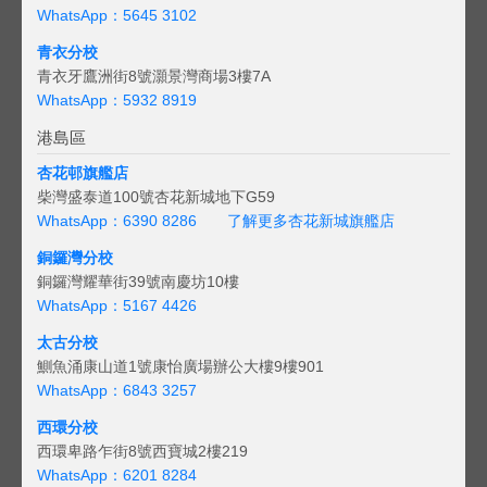
WhatsApp：5645 3102
青衣分校
青衣牙鷹洲街8號灝景灣商場3樓7A
WhatsApp：5932 8919
港島區
杏花邨旗艦店
柴灣盛泰道100號杏花新城地下G59
WhatsApp：6390 8286
了解更多杏花新城旗艦店
銅鑼灣分校
銅鑼灣耀華街39號南慶坊10樓
WhatsApp：5167 4426
太古分校
鰂魚涌康山道1號康怡廣場辦公大樓9樓901
WhatsApp：6843 3257
西環分校
西環卑路乍街8號西寶城2樓219
WhatsApp：6201 8284