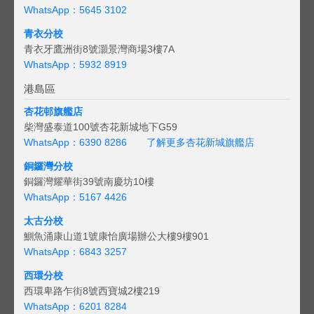
WhatsApp：5645 3102
青衣分校
青衣牙鷹洲街8號灝景灣商場3樓7A
WhatsApp：5932 8919
港島區
杏花邨旗艦店
柴灣盛泰道100號杏花新城地下G59
WhatsApp：6390 8286
了解更多杏花新城旗艦店
銅鑼灣分校
銅鑼灣耀華街39號南慶坊10樓
WhatsApp：5167 4426
太古分校
鰂魚涌康山道1號康怡廣場辦公大樓9樓901
WhatsApp：6843 3257
西環分校
西環卑路乍街8號西寶城2樓219
WhatsApp：6201 8284