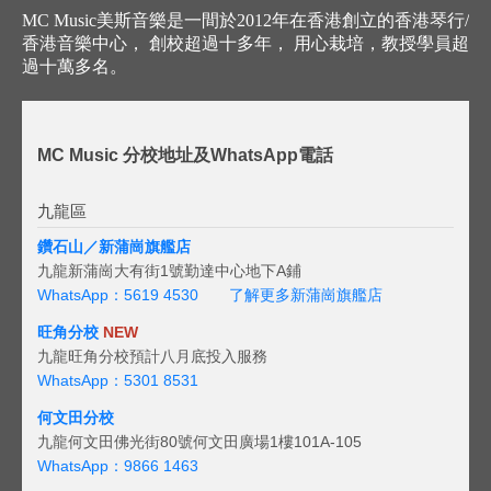
MC Music美斯音樂是一間於2012年在香港創立的香港琴行/
香港音樂中心， 創校超過十多年， 用心栽培，教授學員超
過十萬多名。
MC Music 分校地址及WhatsApp電話
九龍區
鑽石山／新蒲崗旗艦店
九龍新蒲崗大有街1號勤達中心地下A鋪
WhatsApp：5619 4530
了解更多新蒲崗旗艦店
旺角分校
NEW
九龍旺角分校預計八月底投入服務
WhatsApp：5301 8531
何文田分校
九龍何文田佛光街80號何文田廣場1樓101A-105
WhatsApp：9866 1463