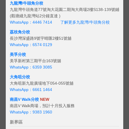
九龍灣/牛頭角分校
九龍灣牛頭角道77號淘大花園二期淘大商場2樓S138-139號鋪
(觀塘綫九龍灣站2分鐘直達 )
WhatsApp：4446 7414
了解更多九龍灣/牛頭角分校
荔枝角分校
長沙灣深盛路9號宇晴匯2樓51號舖
WhatsApp：6574 0129
美孚分校
美孚新村第三期平台163號舖
WhatsApp：6359 3085
大角咀分校
大角咀新九龍廣場地下054-055號舖
WhatsApp：6661 1464
南昌V Walk分校
NEW
南昌V Walk商場，預計十月投入服務
WhatsApp：9383 1960
新界區