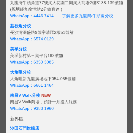
九龍灣牛頭角道77號淘大花園二期淘大商場2樓S138-139號鋪
(觀塘綫九龍灣站2分鐘直達 )
WhatsApp：4446 7414
了解更多九龍灣/牛頭角分校
荔枝角分校
長沙灣深盛路9號宇晴匯2樓51號舖
WhatsApp：6574 0129
美孚分校
美孚新村第三期平台163號舖
WhatsApp：6359 3085
大角咀分校
大角咀新九龍廣場地下054-055號舖
WhatsApp：6661 1464
南昌V Walk分校
NEW
南昌V Walk商場，預計十月投入服務
WhatsApp：9383 1960
新界區
沙田石門旗艦店