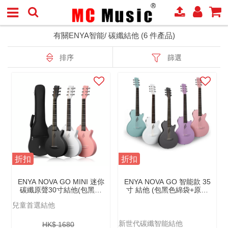
有關ENYA智能/ 碳纖結他 (6 件產品)
排序
篩選
折扣
折扣
ENYA NOVA GO MINI 迷你
ENYA NOVA GO 智能款 35
碳纖原聲30寸結他(包黑色
寸 結他 (包黑色綿袋+原廠
綿袋+原廠配件）
配件）
兒童首選結他
新世代碳纖智能結他
HK$ 1680