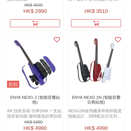
位單片的完美呈現，不僅能夠
HK$ 4600
輕鬆複製各種木吉他音色，還
HK$ 2990
HK$ 3510
能實現包括混響、合唱等多種
效果
折扣
ENYA NEXG 2 (智能音響結
ENYA NEXG 2N (智能音響
他)
古典結他)
AR 技術音箱 功率50W 一支結
NEXG2N採用纖薄琴柄和弧度
他音箱功能 隨時隨地自彈自唱
指板設計，同時配合沙瓦列斯
高張力碳素琴弦，無論是傳統
HK$ 5990
獨唱古典玩家或現代流行彈
HK$ 4990
HK$ 4990