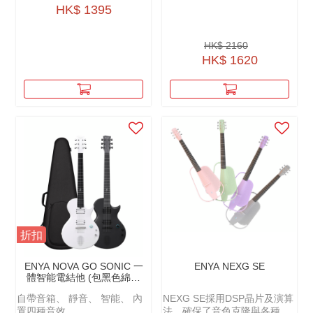
HK$ 1395
HK$ 2160
HK$ 1620
折扣
ENYA NOVA GO SONIC 一
ENYA NEXG SE
體智能電結他 (包黑色綿袋
+原廠配件)
自帶音箱、 靜音、 智能、 內
NEXG SE採用DSP晶片及演算
置四種音效
法，確保了音色克隆與各種數