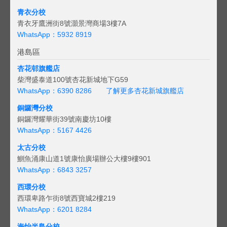
青衣分校
青衣牙鷹洲街8號灝景灣商場3樓7A
WhatsApp：5932 8919
港島區
杏花邨旗艦店
柴灣盛泰道100號杏花新城地下G59
WhatsApp：6390 8286
了解更多杏花新城旗艦店
銅鑼灣分校
銅鑼灣耀華街39號南慶坊10樓
WhatsApp：5167 4426
太古分校
鰂魚涌康山道1號康怡廣場辦公大樓9樓901
WhatsApp：6843 3257
西環分校
西環卑路乍街8號西寶城2樓219
WhatsApp：6201 8284
海怡半島分校