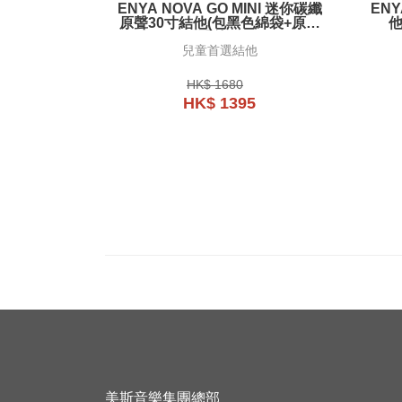
ENYA NOVA GO MINI 迷你碳纖
ENY
原聲30寸結他(包黑色綿袋+原廠
他
配件）
兒童首選結他
HK$ 1680
HK$ 1395
美斯音樂集團總部