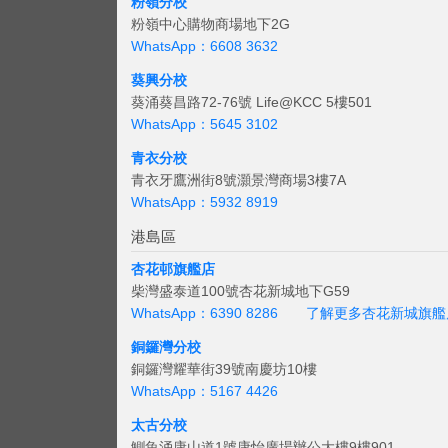
粉嶺分校
粉嶺中心購物商場地下2G
WhatsApp：6608 3632
葵興分校
葵涌葵昌路72-76號 Life@KCC 5樓501
WhatsApp：5645 3102
青衣分校
青衣牙鷹洲街8號灝景灣商場3樓7A
WhatsApp：5932 8919
港島區
杏花邨旗艦店
柴灣盛泰道100號杏花新城地下G59
WhatsApp：6390 8286
了解更多杏花新城旗艦
銅鑼灣分校
銅鑼灣耀華街39號南慶坊10樓
WhatsApp：5167 4426
太古分校
鰂魚涌康山道1號康怡廣場辦公大樓9樓901