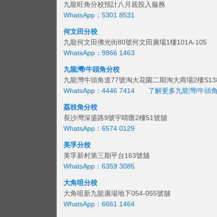
九龍旺角分校預計八月底投入服務
WhatsApp：5301 8531
何文田分校
九龍何文田佛光街80號何文田廣場1樓101A-105
WhatsApp：9866 1463
九龍灣/牛頭角分校
九龍灣牛頭角道77號淘大花園二期淘大商場2樓S138
WhatsApp：4446 7414
了解更多九龍灣/牛頭
荔枝角分校
長沙灣深盛路9號宇晴匯2樓51號舖
WhatsApp：6574 0129
美孚分校
美孚新村第三期平台163號舖
WhatsApp：6359 3085
大角咀分校
大角咀新九龍廣場地下054-055號舖
WhatsApp：6661 1464