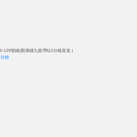
-139號鋪(觀塘綫九龍灣站2分鐘直達 )
角分校