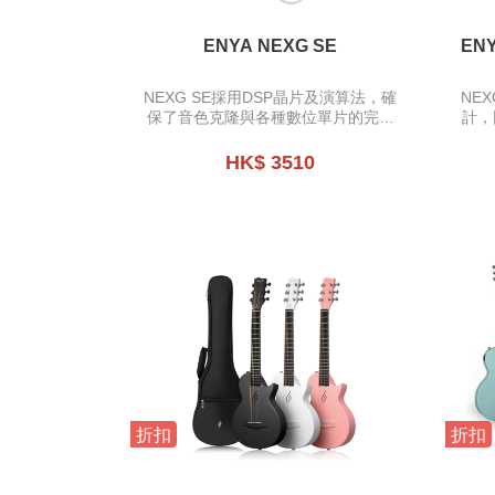
ENYA NEXG SE
ENYA 
NEXG SE採用DSP晶片及演算法，確
NE
保了音色克隆與各種數位單片的完美
計，
呈現，不僅能夠輕鬆複製各種木吉他
弦，
音色，還能實現包括混響、合唱等多
流行
HK$ 3510
種效果
折扣
折扣