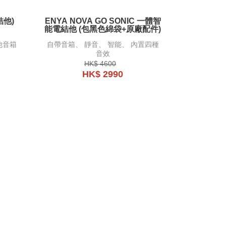
能音響結他)
ENYA NOVA GO SONIC 一體智
能電結他 (包黑色綿袋+原廠配件)
他音箱
自帶音箱、 靜音、 智能、 內置四種
音效
HK$ 4600
HK$ 2990