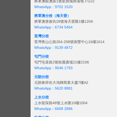
將軍澳銀澳路1號新寶城商場地下G22
WhatsApp：9702 1520
將軍澳分校（海天晉）
將軍澳唐俊街28號海天晉匯1樓120A
WhatsApp：6734 5464
荃灣分校
荃灣青山公路264-298號南豐中心16樓1614
WhatsApp：9139 4872
屯門分校
屯門屯喜路2號栢麗廣場21樓2106
WhatsApp：9546 1793
元朗分校
元朗泰祥街大鴻輝商業大廈7樓A2
WhatsApp：5620 8881
上水分校
上水龍琛路48號上水匯10樓1004
WhatsApp：6608 2886