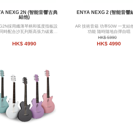
NEXG 2N (智能音響古典
ENYA NEXG 2 (智
結他)
XG2N採用纖薄琴柄和弧度指板設
AR 技術音箱 功率50W 一支結
同時配合沙瓦列斯高張力碳素琴
功能 隨時隨地自彈自唱
無論是傳統獨唱古典玩家或現代
HK$ 5990
彈唱、前衛指彈玩家，都能非常
HK$ 4990
HK$ 4990
好的得到理想中手感。