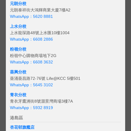
元朗分校
元朗泰祥街大鴻輝商業大廈7樓A2
WhatsApp：5620 8881
上水分校
上水龍琛路48號上水匯10樓1004
WhatsApp：6608 2886
粉嶺分校
粉嶺中心購物商場地下2G
WhatsApp：6608 3632
葵興分校
葵涌葵昌路72-76號 Life@KCC 5樓501
WhatsApp：5645 3102
青衣分校
青衣牙鷹洲街8號灝景灣商場3樓7A
WhatsApp：5932 8919
港島區
杏花邨旗艦店