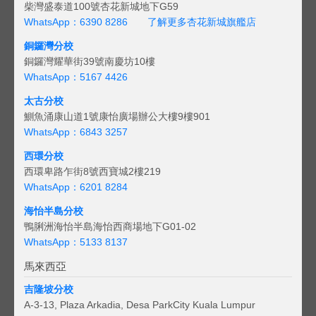
柴灣盛泰道100號杏花新城地下G59
WhatsApp：6390 8286
了解更多杏花新城旗艦店
銅鑼灣分校
銅鑼灣耀華街39號南慶坊10樓
WhatsApp：5167 4426
太古分校
鰂魚涌康山道1號康怡廣場辦公大樓9樓901
WhatsApp：6843 3257
西環分校
西環卑路乍街8號西寶城2樓219
WhatsApp：6201 8284
海怡半島分校
鴨脷洲海怡半島海怡西商場地下G01-02
WhatsApp：5133 8137
馬來西亞
吉隆坡分校
A-3-13, Plaza Arkadia, Desa ParkCity Kuala Lumpur