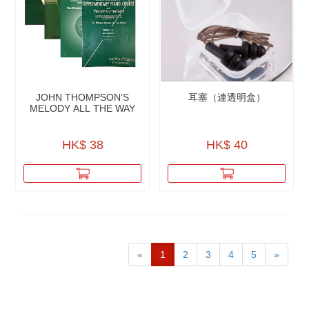
JOHN THOMPSON’S
耳塞（連透明盒）
MELODY ALL THE WAY
HK$ 38
HK$ 40
«
1
2
3
4
5
»