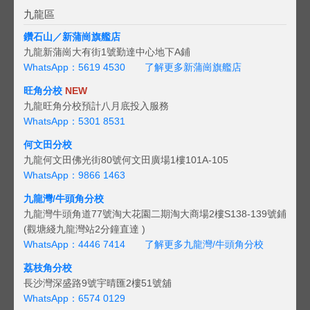
九龍區
鑽石山／新蒲崗旗艦店
九龍新蒲崗大有街1號勤達中心地下A鋪
WhatsApp：5619 4530
了解更多新蒲崗旗艦店
旺角分校
NEW
九龍旺角分校預計八月底投入服務
WhatsApp：5301 8531
何文田分校
九龍何文田佛光街80號何文田廣場1樓101A-105
WhatsApp：9866 1463
九龍灣/牛頭角分校
九龍灣牛頭角道77號淘大花園二期淘大商場2樓S138-139號鋪
(觀塘綫九龍灣站2分鐘直達 )
WhatsApp：4446 7414
了解更多九龍灣/牛頭角分校
荔枝角分校
長沙灣深盛路9號宇晴匯2樓51號舖
WhatsApp：6574 0129