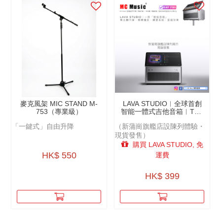
麥克風架 MIC STAND M-
LAVA STUDIO︱全球首創
753（專業級）
智能一體式吉他音箱︱THE
WORLD’S MOST
「一鍵式」自由升降
（新蒲崗旗艦店設陳列體驗・
ADVANCED AMP︱香港國
現貨發售）
際版原裝行貨（免運費）
（新蒲崗旗艦店現貨發售）
購買 LAVA STUDIO, 免
HK$ 550
運費
HK$ 399