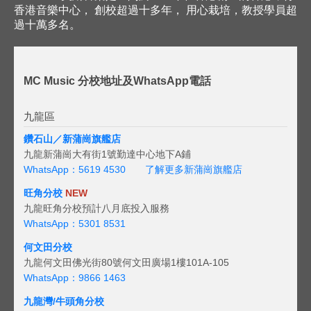
香港音樂中心， 創校超過十多年， 用心栽培，教授學員超
過十萬多名。
MC Music 分校地址及WhatsApp電話
九龍區
鑽石山／新蒲崗旗艦店
九龍新蒲崗大有街1號勤達中心地下A鋪
WhatsApp：5619 4530
了解更多新蒲崗旗艦店
旺角分校
NEW
九龍旺角分校預計八月底投入服務
WhatsApp：5301 8531
何文田分校
九龍何文田佛光街80號何文田廣場1樓101A-105
WhatsApp：9866 1463
九龍灣/牛頭角分校