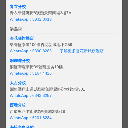
青衣分校
青衣牙鷹洲街8號灝景灣商場3樓7A
WhatsApp：5932 8919
港島區
杏花邨旗艦店
柴灣盛泰道100號杏花新城地下G59
WhatsApp：6390 8286
了解更多杏花新城旗艦店
銅鑼灣分校
銅鑼灣耀華街39號南慶坊10樓
WhatsApp：5167 4426
太古分校
鰂魚涌康山道1號康怡廣場辦公大樓9樓901
WhatsApp：6843 3257
西環分校
西環卑路乍街8號西寶城2樓219
WhatsApp：6201 8284
海怡半島分校