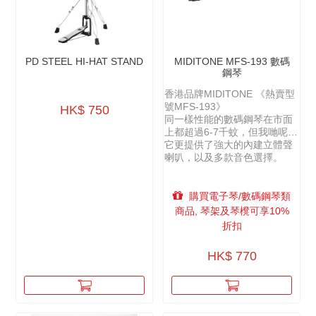
PD STEEL HI-HAT STAND
MIDITONE MFS-193 數碼
鋼琴
香港品牌MIDITONE 《熱賣型
號MFS-193》
HK$ 750
同一樣性能的數碼鋼琴在市面
上都超過6-7千蚊，但我哋呢部
MFS-193絕對超出你所想咁優
它更提供了強大的內建立體聲
惠
喇叭，以及多款音色選擇。
購買電子琴/數碼鋼琴類
商品, 琴架及琴櫈可享10%
折扣
HK$ 770