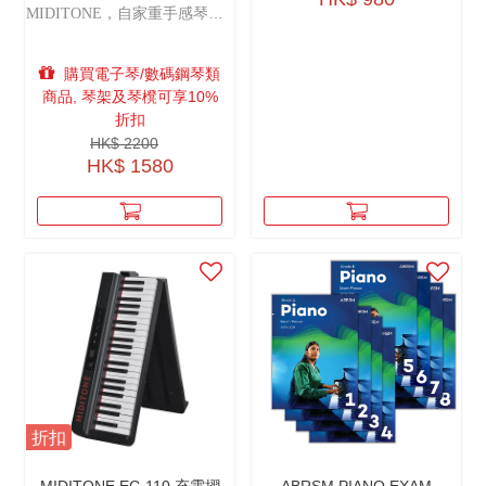
MIDITONE，自家重手感琴鍵
技術，摺疊式數碼鋼琴，人性
化設計，收納更方便。
購買電子琴/數碼鋼琴類
商品, 琴架及琴櫈可享10%
折扣
HK$ 2200
HK$ 1580
折扣