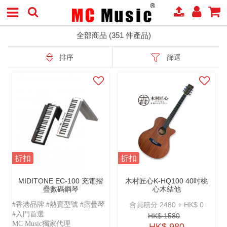
全部商品 (351 件產品)
排序
篩選
折扣
折扣
MIDITONE EC-100 充電摺
木村匠心K-HQ100 40吋桃
疊數碼鋼琴
心木結他
#香港品牌 #熱賣型號 #摺疊琴
會員積分 2480 + HK$ 0
#入門首選
HK$ 1580
MC Music獨家代理
HK$ 980