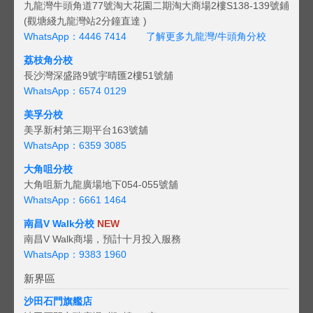
九龍灣牛頭角道77號淘大花園二期淘大商場2樓S138-139號鋪
(觀塘綫九龍灣站2分鐘直達 )
WhatsApp：4446 7414
了解更多九龍灣/牛頭角分校
荔枝角分校
長沙灣深盛路9號宇晴匯2樓51號舖
WhatsApp：6574 0129
美孚分校
美孚新村第三期平台163號舖
WhatsApp：6359 3085
大角咀分校
大角咀新九龍廣場地下054-055號舖
WhatsApp：6661 1464
南昌V Walk分校
NEW
南昌V Walk商場，預計十月投入服務
WhatsApp：9383 1960
新界區
沙田石門旗艦店