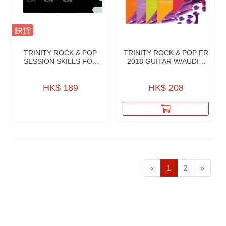
缺貨
TRINITY ROCK & POP
TRINITY ROCK & POP FR
SESSION SKILLS FOR
2018 GUITAR W/AUDIO
GUITAR W/CD
DOWNLOAD
HK$ 189
HK$ 208
«
1
2
»