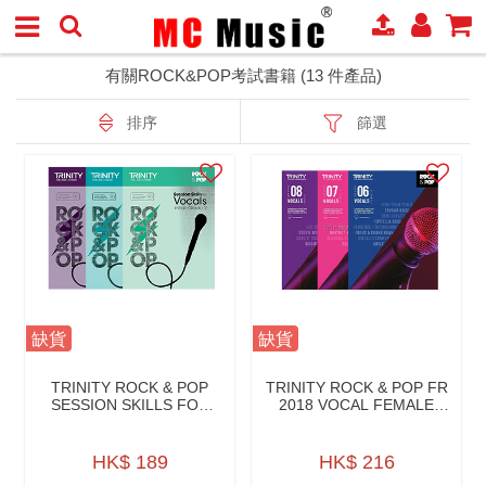
有關ROCK&POP考試書籍 (13 件產品)
排序
篩選
缺貨
缺貨
TRINITY ROCK & POP
TRINITY ROCK & POP FR
SESSION SKILLS FOR
2018 VOCAL FEMALE
VOCALS W/CD
VOICE W/AONLINE
HK$ 189
HK$ 216