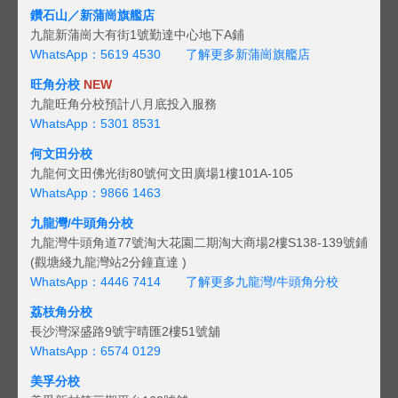
鑽石山／新蒲崗旗艦店
九龍新蒲崗大有街1號勤達中心地下A鋪
WhatsApp：5619 4530
了解更多新蒲崗旗艦店
旺角分校
NEW
九龍旺角分校預計八月底投入服務
WhatsApp：5301 8531
何文田分校
九龍何文田佛光街80號何文田廣場1樓101A-105
WhatsApp：9866 1463
九龍灣/牛頭角分校
九龍灣牛頭角道77號淘大花園二期淘大商場2樓S138-139號鋪
(觀塘綫九龍灣站2分鐘直達 )
WhatsApp：4446 7414
了解更多九龍灣/牛頭角分校
荔枝角分校
長沙灣深盛路9號宇晴匯2樓51號舖
WhatsApp：6574 0129
美孚分校