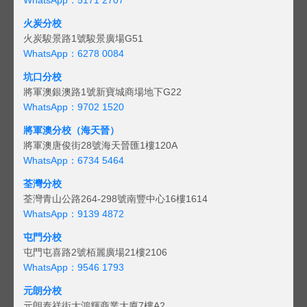
火炭分校
火炭駿景路1號駿景廣場G51
WhatsApp：6278 0084
坑口分校
將軍澳銀澳路1號新寶城商場地下G22
WhatsApp：9702 1520
將軍澳分校（海天晉）
將軍澳唐俊街28號海天晉匯1樓120A
WhatsApp：6734 5464
荃灣分校
荃灣青山公路264-298號南豐中心16樓1614
WhatsApp：9139 4872
屯門分校
屯門屯喜路2號栢麗廣場21樓2106
WhatsApp：9546 1793
元朗分校
元朗泰祥街大鴻輝商業大廈7樓A2