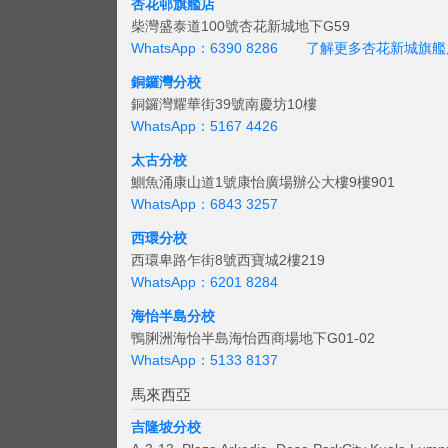
杏花邨旗艦店
柴灣盛泰道100號杏花新城地下G59
WhatsApp：6390 8286
了解更多杏花新城旗艦
銅鑼灣分校
銅鑼灣耀華街39號南慶坊10樓
WhatsApp：5167 4426
太古分校
鰂魚涌康山道1號康怡廣場辦公大樓9樓901
WhatsApp：6843 3257
西環分校
西環卑路乍街8號西寶城2樓219
WhatsApp：6201 8284
海怡半島分校
鴨脷洲海怡半島海怡西商場地下G01-02
WhatsApp：5133 8137
馬來西亞
吉隆坡分校