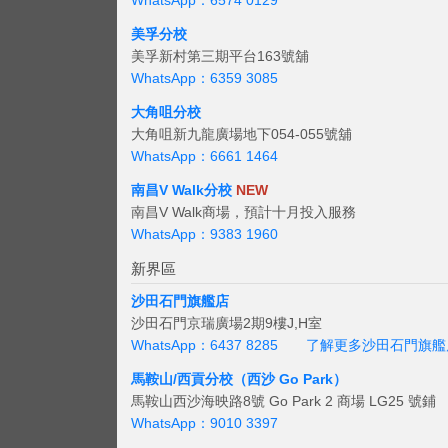
WhatsApp：6574 0129
美孚分校
美孚新村第三期平台163號舖
WhatsApp：6359 3085
大角咀分校
大角咀新九龍廣場地下054-055號舖
WhatsApp：6661 1464
南昌V Walk分校
NEW
南昌V Walk商場，預計十月投入服務
WhatsApp：9383 1960
新界區
沙田石門旗艦店
沙田石門京瑞廣場2期9樓J,H室
WhatsApp：6437 8285
了解更多沙田石門旗艦
馬鞍山/西貢
分校（西沙 Go Park）
馬鞍山西沙海映路8號 Go Park 2 商場 LG25 號鋪
WhatsApp：9010 3397