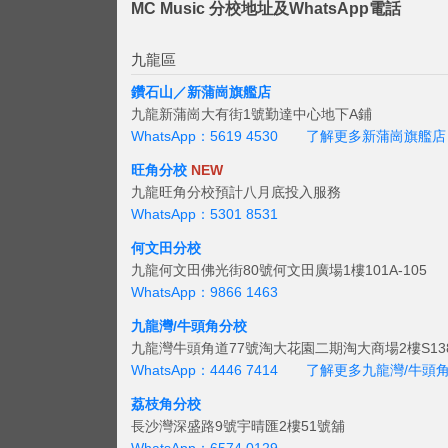
MC Music 分校地址及WhatsApp電話
九龍區
鑽石山／新蒲崗旗艦店
九龍新蒲崗大有街1號勤達中心地下A鋪
WhatsApp：5619 4530
了解更多新蒲崗旗艦店
旺角分校
NEW
九龍旺角分校預計八月底投入服務
WhatsApp：5301 8531
何文田分校
九龍何文田佛光街80號何文田廣場1樓101A-105
WhatsApp：9866 1463
九龍灣/牛頭角分校
九龍灣牛頭角道77號淘大花園二期淘大商場2樓S138
WhatsApp：4446 7414
了解更多九龍灣/牛頭
荔枝角分校
長沙灣深盛路9號宇晴匯2樓51號舖