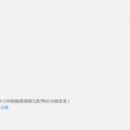
-139號鋪(觀塘綫九龍灣站2分鐘直達 )
角分校