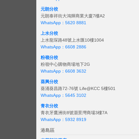
元朗分校
元朗泰祥街大鴻輝商業大廈7樓A2
WhatsApp：5620 8881
上水分校
上水龍琛路48號上水匯10樓1004
WhatsApp：6608 2886
粉嶺分校
粉嶺中心購物商場地下2G
WhatsApp：6608 3632
葵興分校
葵涌葵昌路72-76號 Life@KCC 5樓501
WhatsApp：5645 3102
青衣分校
青衣牙鷹洲街8號灝景灣商場3樓7A
WhatsApp：5932 8919
港島區