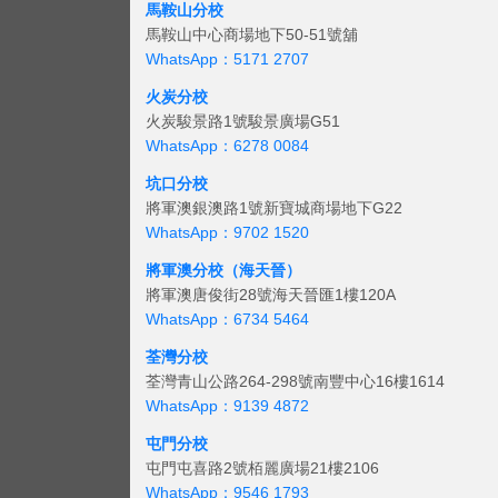
馬鞍山分校
馬鞍山中心商場地下50-51號舖
WhatsApp：5171 2707
火炭分校
火炭駿景路1號駿景廣場G51
WhatsApp：6278 0084
坑口分校
將軍澳銀澳路1號新寶城商場地下G22
WhatsApp：9702 1520
將軍澳分校（海天晉）
將軍澳唐俊街28號海天晉匯1樓120A
WhatsApp：6734 5464
荃灣分校
荃灣青山公路264-298號南豐中心16樓1614
WhatsApp：9139 4872
屯門分校
屯門屯喜路2號栢麗廣場21樓2106
WhatsApp：9546 1793