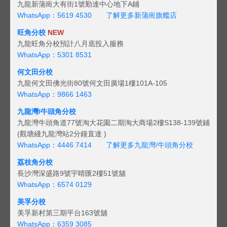
九龍新蒲崗大有街1號勤達中心地下A鋪
WhatsApp：5619 4530
了解更多新蒲崗旗艦店
旺角分校
NEW
九龍旺角分校預計八月底投入服務
WhatsApp：5301 8531
何文田分校
九龍何文田佛光街80號何文田廣場1樓101A-105
WhatsApp：9866 1463
九龍灣/牛頭角分校
九龍灣牛頭角道77號淘大花園二期淘大商場2樓S138-139號鋪
(觀塘綫九龍灣站2分鐘直達 )
WhatsApp：4446 7414
了解更多九龍灣/牛頭角分校
荔枝角分校
長沙灣深盛路9號宇晴匯2樓51號舖
WhatsApp：6574 0129
美孚分校
美孚新村第三期平台163號舖
WhatsApp：6359 3085