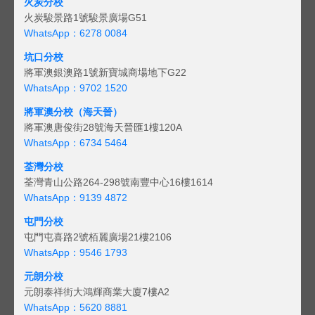
火炭分校
火炭駿景路1號駿景廣場G51
WhatsApp：6278 0084
坑口分校
將軍澳銀澳路1號新寶城商場地下G22
WhatsApp：9702 1520
將軍澳分校（海天晉）
將軍澳唐俊街28號海天晉匯1樓120A
WhatsApp：6734 5464
荃灣分校
荃灣青山公路264-298號南豐中心16樓1614
WhatsApp：9139 4872
屯門分校
屯門屯喜路2號栢麗廣場21樓2106
WhatsApp：9546 1793
元朗分校
元朗泰祥街大鴻輝商業大廈7樓A2
WhatsApp：5620 8881