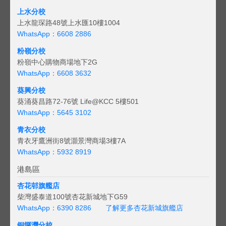
上水分校
上水龍琛路48號上水匯10樓1004
WhatsApp：6608 2886
粉嶺分校
粉嶺中心購物商場地下2G
WhatsApp：6608 3632
葵興分校
葵涌葵昌路72-76號 Life@KCC 5樓501
WhatsApp：5645 3102
青衣分校
青衣牙鷹洲街8號灝景灣商場3樓7A
WhatsApp：5932 8919
港島區
杏花邨旗艦店
柴灣盛泰道100號杏花新城地下G59
WhatsApp：6390 8286
了解更多杏花新城旗艦店
銅鑼灣分校