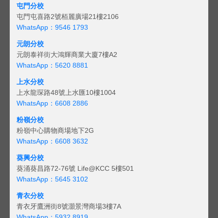
屯門分校
屯門屯喜路2號栢麗廣場21樓2106
WhatsApp：9546 1793
元朗分校
元朗泰祥街大鴻輝商業大廈7樓A2
WhatsApp：5620 8881
上水分校
上水龍琛路48號上水匯10樓1004
WhatsApp：6608 2886
粉嶺分校
粉嶺中心購物商場地下2G
WhatsApp：6608 3632
葵興分校
葵涌葵昌路72-76號 Life@KCC 5樓501
WhatsApp：5645 3102
青衣分校
青衣牙鷹洲街8號灝景灣商場3樓7A
WhatsApp：5932 8919