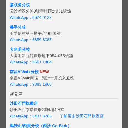
荔枝角分校
長沙灣深盛路9號宇晴匯2樓51號舖
WhatsApp：6574 0129
美孚分校
美孚新村第三期平台163號舖
WhatsApp：6359 3085
大角咀分校
大角咀新九龍廣場地下054-055號舖
WhatsApp：6661 1464
南昌V Walk分校
NEW
南昌V Walk商場，預計十月投入服務
WhatsApp：9383 1960
新界區
沙田石門旗艦店
沙田石門京瑞廣場2期9樓J,H室
WhatsApp：6437 8285
了解更多沙田石門旗艦店
馬鞍山/西貢
分校（西沙 Go Park）