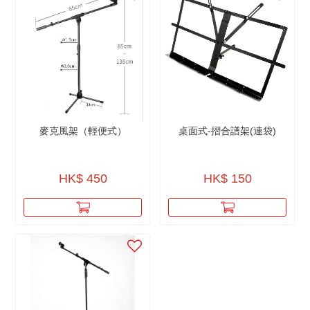
麥克風架（輕便式）
桌面式-摺合譜架(連袋)
HK$ 450
HK$ 150