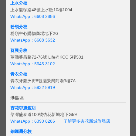
上水分校
上水龍琛路48號上水匯10樓1004
WhatsApp：6608 2886
粉嶺分校
粉嶺中心購物商場地下2G
WhatsApp：6608 3632
葵興分校
葵涌葵昌路72-76號 Life@KCC 5樓501
WhatsApp：5645 3102
青衣分校
青衣牙鷹洲街8號灝景灣商場3樓7A
WhatsApp：5932 8919
港島區
杏花邨旗艦店
柴灣盛泰道100號杏花新城地下G59
WhatsApp：6390 8286
了解更多杏花新城旗艦店
銅鑼灣分校