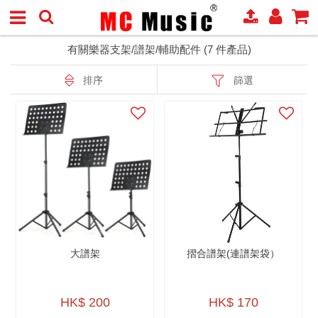
有關樂器支架/譜架/輔助配件 (7 件產品)
排序
篩選
大譜架
摺合譜架(連譜架袋）
HK$ 200
HK$ 170