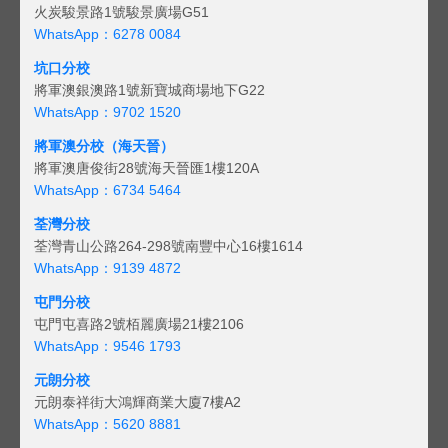
火炭駿景路1號駿景廣場G51
WhatsApp：6278 0084
坑口分校
將軍澳銀澳路1號新寶城商場地下G22
WhatsApp：9702 1520
將軍澳分校（海天晉）
將軍澳唐俊街28號海天晉匯1樓120A
WhatsApp：6734 5464
荃灣分校
荃灣青山公路264-298號南豐中心16樓1614
WhatsApp：9139 4872
屯門分校
屯門屯喜路2號栢麗廣場21樓2106
WhatsApp：9546 1793
元朗分校
元朗泰祥街大鴻輝商業大廈7樓A2
WhatsApp：5620 8881