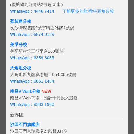
(觀塘綫九龍灣站2分鐘直達 )
WhatsApp：4446 7414
了解更多九龍灣/牛頭角分校
荔枝角分校
長沙灣深盛路9號宇晴匯2樓51號舖
WhatsApp：6574 0129
美孚分校
美孚新村第三期平台163號舖
WhatsApp：6359 3085
大角咀分校
大角咀新九龍廣場地下054-055號舖
WhatsApp：6661 1464
南昌V Walk分校
NEW
南昌V Walk商場，預計十月投入服務
WhatsApp：9383 1960
新界區
沙田石門旗艦店
沙田石門京瑞廣場2期9樓J,H室