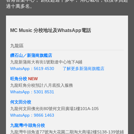
過十萬多名。
MC Music 分校地址及WhatsApp電話
九龍區
鑽石山／新蒲崗旗艦店
九龍新蒲崗大有街1號勤達中心地下A鋪
WhatsApp：5619 4530
了解更多新蒲崗旗艦店
旺角分校
NEW
九龍旺角分校預計八月底投入服務
WhatsApp：5301 8531
何文田分校
九龍何文田佛光街80號何文田廣場1樓101A-105
WhatsApp：9866 1463
九龍灣/牛頭角分校
九龍灣牛頭角道77號淘大花園二期淘大商場2樓S138-139號鋪