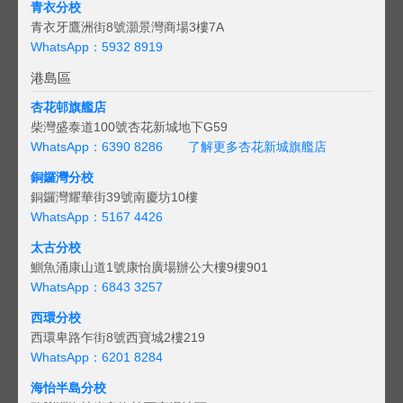
青衣分校
青衣牙鷹洲街8號灝景灣商場3樓7A
WhatsApp：5932 8919
港島區
杏花邨旗艦店
柴灣盛泰道100號杏花新城地下G59
WhatsApp：6390 8286
了解更多杏花新城旗艦店
銅鑼灣分校
銅鑼灣耀華街39號南慶坊10樓
WhatsApp：5167 4426
太古分校
鰂魚涌康山道1號康怡廣場辦公大樓9樓901
WhatsApp：6843 3257
西環分校
西環卑路乍街8號西寶城2樓219
WhatsApp：6201 8284
海怡半島分校