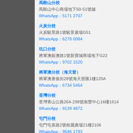
馬鞍山分校
馬鞍山中心商場地下50-51號舖
WhatsApp：5171 2707
火炭分校
火炭駿景路1號駿景廣場G51
WhatsApp：6278 0084
坑口分校
將軍澳銀澳路1號新寶城商場地下G22
WhatsApp：9702 1520
將軍澳分校（海天晉）
將軍澳唐俊街28號海天晉匯1樓120A
WhatsApp：6734 5464
荃灣分校
荃灣青山公路264-298號南豐中心16樓1614
WhatsApp：9139 4872
屯門分校
屯門屯喜路2號栢麗廣場21樓2106
WhatsApp：9546 1793