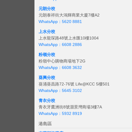
元朗分校
元朗泰祥街大鴻輝商業大廈7樓A2
WhatsApp：5620 8881
上水分校
上水龍琛路48號上水匯10樓1004
WhatsApp：6608 2886
粉嶺分校
粉嶺中心購物商場地下2G
WhatsApp：6608 3632
葵興分校
葵涌葵昌路72-76號 Life@KCC 5樓501
WhatsApp：5645 3102
青衣分校
青衣牙鷹洲街8號灝景灣商場3樓7A
WhatsApp：5932 8919
港島區