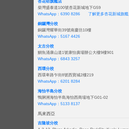
杏花邨旗艦店
柴灣盛泰道100號杏花新城地下G59
WhatsApp：6390 8286
了解更多杏花新城旗艦
銅鑼灣分校
銅鑼灣耀華街39號南慶坊10樓
WhatsApp：5167 4426
太古分校
鰂魚涌康山道1號康怡廣場辦公大樓9樓901
WhatsApp：6843 3257
西環分校
西環卑路乍街8號西寶城2樓219
WhatsApp：6201 8284
海怡半島分校
鴨脷洲海怡半島海怡西商場地下G01-02
WhatsApp：5133 8137
馬來西亞
吉隆坡分校