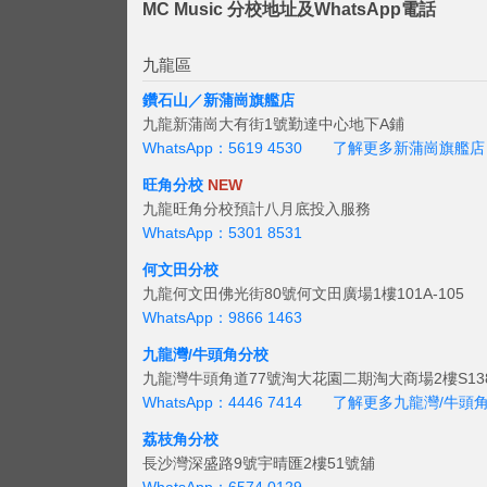
MC Music 分校地址及WhatsApp電話
九龍區
鑽石山／新蒲崗旗艦店
九龍新蒲崗大有街1號勤達中心地下A鋪
WhatsApp：5619 4530
了解更多新蒲崗旗艦店
旺角分校
NEW
九龍旺角分校預計八月底投入服務
WhatsApp：5301 8531
何文田分校
九龍何文田佛光街80號何文田廣場1樓101A-105
WhatsApp：9866 1463
九龍灣/牛頭角分校
九龍灣牛頭角道77號淘大花園二期淘大商場2樓S138
WhatsApp：4446 7414
了解更多九龍灣/牛頭
荔枝角分校
長沙灣深盛路9號宇晴匯2樓51號舖