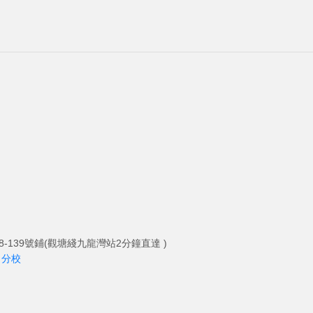
-139號鋪(觀塘綫九龍灣站2分鐘直達 )
角分校