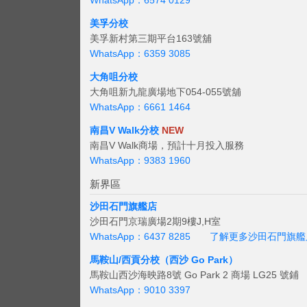
WhatsApp：6574 0129
美孚分校
美孚新村第三期平台163號舖
WhatsApp：6359 3085
大角咀分校
大角咀新九龍廣場地下054-055號舖
WhatsApp：6661 1464
南昌V Walk分校
NEW
南昌V Walk商場，預計十月投入服務
WhatsApp：9383 1960
新界區
沙田石門旗艦店
沙田石門京瑞廣場2期9樓J,H室
WhatsApp：6437 8285
了解更多沙田石門旗艦
馬鞍山/西貢
分校（西沙 Go Park）
馬鞍山西沙海映路8號 Go Park 2 商場 LG25 號鋪
WhatsApp：9010 3397