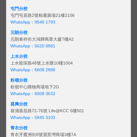
屯門分校
屯門屯喜路2號栢麗廣場21樓2106
WhatsApp：9546 1793
元朗分校
元朗泰祥街大鴻輝商業大廈7樓A2
WhatsApp：5620 8881
上水分校
上水龍琛路48號上水匯10樓1004
WhatsApp：6608 2886
粉嶺分校
粉嶺中心購物商場地下2G
WhatsApp：6608 3632
葵興分校
葵涌葵昌路72-76號 Life@KCC 5樓501
WhatsApp：5645 3102
青衣分校
青衣牙鷹洲街8號灝景灣商場3樓7A