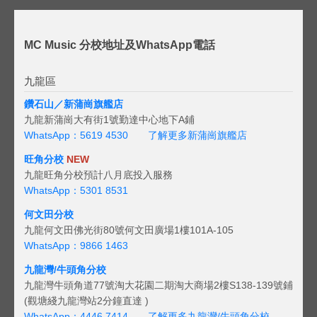
MC Music 分校地址及WhatsApp電話
九龍區
鑽石山／新蒲崗旗艦店
九龍新蒲崗大有街1號勤達中心地下A鋪
WhatsApp：5619 4530
了解更多新蒲崗旗艦店
旺角分校
NEW
九龍旺角分校預計八月底投入服務
WhatsApp：5301 8531
何文田分校
九龍何文田佛光街80號何文田廣場1樓101A-105
WhatsApp：9866 1463
九龍灣/牛頭角分校
九龍灣牛頭角道77號淘大花園二期淘大商場2樓S138-139號鋪
(觀塘綫九龍灣站2分鐘直達 )
WhatsApp：4446 7414
了解更多九龍灣/牛頭角分校