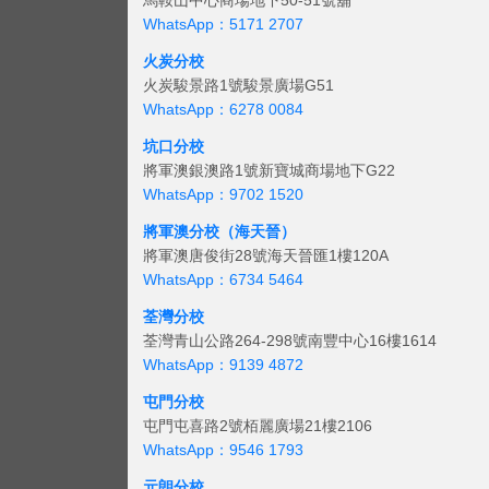
馬鞍山中心商場地下50-51號舖
WhatsApp：5171 2707
火炭分校
火炭駿景路1號駿景廣場G51
WhatsApp：6278 0084
坑口分校
將軍澳銀澳路1號新寶城商場地下G22
WhatsApp：9702 1520
將軍澳分校（海天晉）
將軍澳唐俊街28號海天晉匯1樓120A
WhatsApp：6734 5464
荃灣分校
荃灣青山公路264-298號南豐中心16樓1614
WhatsApp：9139 4872
屯門分校
屯門屯喜路2號栢麗廣場21樓2106
WhatsApp：9546 1793
元朗分校