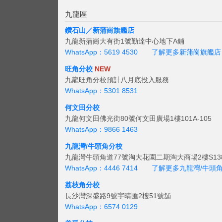
九龍區
鑽石山／新蒲崗旗艦店
九龍新蒲崗大有街1號勤達中心地下A鋪
WhatsApp：5619 4530
了解更多新蒲崗旗艦店
旺角分校
NEW
九龍旺角分校預計八月底投入服務
WhatsApp：5301 8531
何文田分校
九龍何文田佛光街80號何文田廣場1樓101A-105
WhatsApp：9866 1463
九龍灣/牛頭角分校
九龍灣牛頭角道77號淘大花園二期淘大商場2樓S138
WhatsApp：4446 7414
了解更多九龍灣/牛頭
荔枝角分校
長沙灣深盛路9號宇晴匯2樓51號舖
WhatsApp：6574 0129