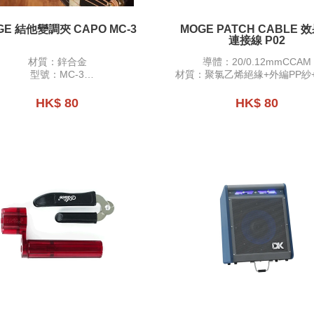
GE 結他變調夾 CAPO MC-3
MOGE PATCH CABLE 
連接線 P02
材質：鋅合金
導體：20/0.12mmCCAM
型號：MC-3
材質：聚氯乙烯絕緣+外編PP紗+
格：民謠、古典、電結他適用
箔插頭：金屬雙彎頭鍍鎳
屏蔽：32/0.12CCAM
HK$ 80
HK$ 80
長度：27cm（含頭）