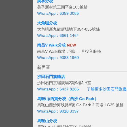
美孚分校
美孚新村第三期平台163號舖
WhatsApp：6359 3085
大角咀分校
大角咀新九龍廣場地下054-055號舖
WhatsApp：6661 1464
南昌V Walk分校
NEW
南昌V Walk商場，預計十月投入服務
WhatsApp：9383 1960
新界區
沙田石門旗艦店
沙田石門京瑞廣場2期9樓J,H室
WhatsApp：6437 8285
了解更多沙田石門旗艦
馬鞍山/西貢
分校（西沙 Go Park）
馬鞍山西沙海映路8號 Go Park 2 商場 LG25 號鋪
WhatsApp：9010 3397
馬鞍山分校