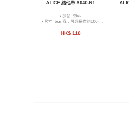
ALICE 結他帶 A040-N1
AL
• 頭部: 塑料
• 尺寸: 5cm寬，可調長度約100-
158cm
• 可放置撥片
HK$ 110
• 附贈撥片