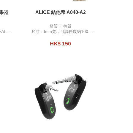
效果器
ALICE 結他帶 A040-A2
材質： 棉質
AL鋁
尺寸：5cm寬，可調長度約100-
158cm
可放置Pick
HK$ 150