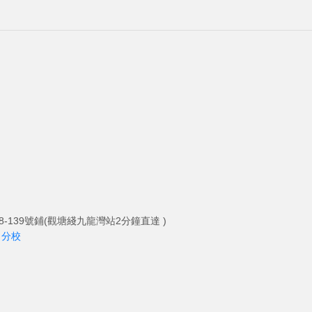
-139號鋪(觀塘綫九龍灣站2分鐘直達 )
角分校