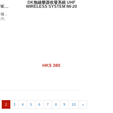
DK無線樂器收發系統 UHF
FIER
WIRELESS SYSTEM IW-20
音箱，
使用。
HK$ 380
2
3
4
5
6
7
8
9
10
»