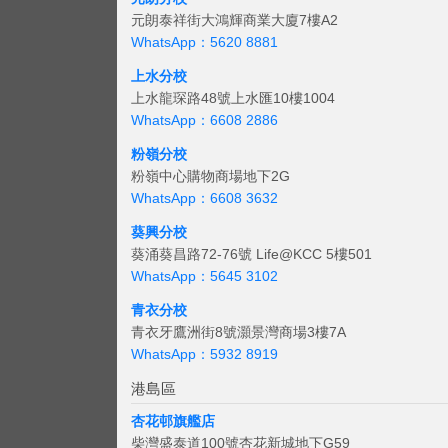
元朗泰祥街大鴻輝商業大廈7樓A2
WhatsApp：5620 8881
上水分校
上水龍琛路48號上水匯10樓1004
WhatsApp：6608 2886
粉嶺分校
粉嶺中心購物商場地下2G
WhatsApp：6608 3632
葵興分校
葵涌葵昌路72-76號 Life@KCC 5樓501
WhatsApp：5645 3102
青衣分校
青衣牙鷹洲街8號灝景灣商場3樓7A
WhatsApp：5932 8919
港島區
杏花邨旗艦店
柴灣盛泰道100號杏花新城地下G59