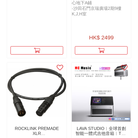
心地下A鋪
-沙田石門京瑞廣場2期9樓
K,J,H室
HK$ 2499
ROCKLINK PREMADE
LAVA STUDIO︱全球首創
XLR
智能一體式吉他音箱︱THE