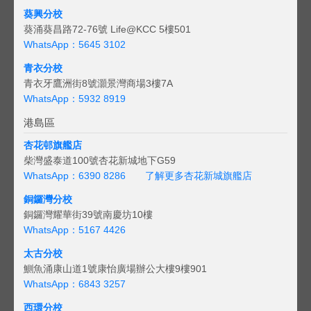
葵興分校
葵涌葵昌路72-76號 Life@KCC 5樓501
WhatsApp：5645 3102
青衣分校
青衣牙鷹洲街8號灝景灣商場3樓7A
WhatsApp：5932 8919
港島區
杏花邨旗艦店
柴灣盛泰道100號杏花新城地下G59
WhatsApp：6390 8286
了解更多杏花新城旗艦店
銅鑼灣分校
銅鑼灣耀華街39號南慶坊10樓
WhatsApp：5167 4426
太古分校
鰂魚涌康山道1號康怡廣場辦公大樓9樓901
WhatsApp：6843 3257
西環分校