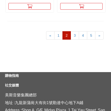
«
1
2
3
4
5
»
購物指南
社交媒體
美斯音樂集團總部
地址 :九龍新蒲崗大有街1號勤達中心地下A鋪
Address :Shop A, G/F, Midas Plaza, 1 Tai Yau Street, San