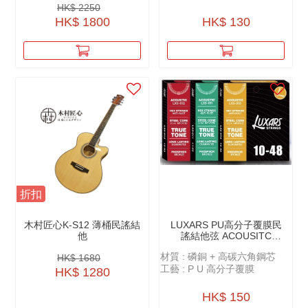
HK$ 2250
HK$ 1800
HK$ 130
折扣
木村匠心K-S12 薄桶民謠結
LUXARS PU⾼分⼦覆膜民
他
謠結他弦 ACOUSITC
GUITAR STRINGS - PU
材質 : 磷銅 + 高碳六角鋼芯
HK$ 1680
POLYMER COATING -
工藝 : P U 高分子覆膜
LX5
HK$ 1280
HK$ 150