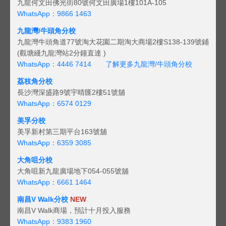
九龍何文田佛光街80號何文田廣場1樓101A-105
WhatsApp：9866 1463
九龍灣/牛頭角分校
九龍灣牛頭角道77號淘大花園二期淘大商場2樓S138-139號鋪
(觀塘綫九龍灣站2分鐘直達 )
WhatsApp：4446 7414
了解更多九龍灣/牛頭角分校
荔枝角分校
長沙灣深盛路9號宇晴匯2樓51號舖
WhatsApp：6574 0129
美孚分校
美孚新村第三期平台163號舖
WhatsApp：6359 3085
大角咀分校
大角咀新九龍廣場地下054-055號舖
WhatsApp：6661 1464
南昌V Walk分校
NEW
南昌V Walk商場，預計十月投入服務
WhatsApp：9383 1960