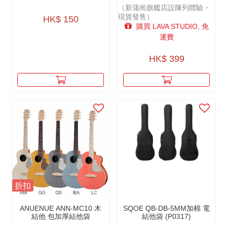
CABLES（MICROPHONE
WORLD’S MOST
（新蒲崗旗艦店設陳列體驗・
CABLE）
ADVANCED AMP︱香港國
現貨發售）
際版原裝行貨（免運費）
HK$ 150
（新蒲崗旗艦店現貨發售）
購買 LAVA STUDIO, 免
運費
HK$ 399
折扣
ANUENUE ANN-MC10 木
SQOE QB-DB-5MM加棉 電
結他 包加厚結他袋
結他袋 (P0317)