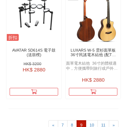
折扣
AVATAR SD614S 電子鼓
LUXARS W-5 雲杉面單板
(送鼓櫈)
36寸民謠電木結他 (配TE-
30C PICKUP)
面單電木結他 36寸的體積適
HK$ 3200
中，方便攜帶到旅行或戶外演
HK$ 2880
出場合。
HK$ 2880
«
7
8
9
10
11
»