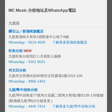
MC Music 分校地址及WhatsApp電話
九龍區
鑽石山／新蒲崗旗艦店
九龍新蒲崗大有街1號勤達中心地下A鋪
WhatsApp：5619 4530
了解更多新蒲崗旗艦店
旺角分校
NEW
九龍旺角分校預計八月底投入服務
WhatsApp：5301 8531
何文田分校
九龍何文田佛光街80號何文田廣場1樓101A-105
WhatsApp：9866 1463
九龍灣/牛頭角分校
九龍灣牛頭角道77號淘大花園二期淘大商場2樓S138-139號鋪
(觀塘綫九龍灣站2分鐘直達 )
WhatsApp：4446 7414
了解更多九龍灣/牛頭角分校