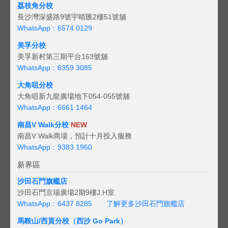
荔枝角分校
長沙灣深盛路9號宇晴匯2樓51號舖
WhatsApp：6574 0129
美孚分校
美孚新村第三期平台163號舖
WhatsApp：6359 3085
大角咀分校
大角咀新九龍廣場地下054-055號舖
WhatsApp：6661 1464
南昌V Walk分校
NEW
南昌V Walk商場，預計十月投入服務
WhatsApp：9383 1960
新界區
沙田石門旗艦店
沙田石門京瑞廣場2期9樓J,H室
WhatsApp：6437 8285
了解更多沙田石門旗艦店
馬鞍山/西貢
分校（西沙 Go Park）