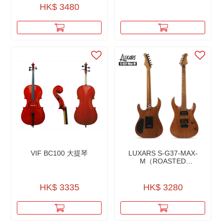
HK$ 3480
VIF BC100 大提琴
LUXARS S-G37-MAX-
M（ROASTED
MAHOGANY BODY
CUSTOM TREMOLO
SYSTEM ELECTRIC
HK$ 3335
HK$ 3280
GUITARR）烤桃花心木24
品琴系列電結他