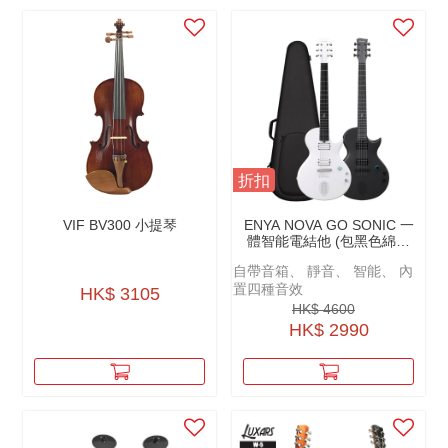
折扣
VIF BV300 小提琴
ENYA NOVA GO SONIC 一
體智能電結他 (包黑色綿袋
+原廠配件)
自帶音箱、 靜音、 智能、 內
置四種音效
HK$ 3105
HK$ 4600
HK$ 2990