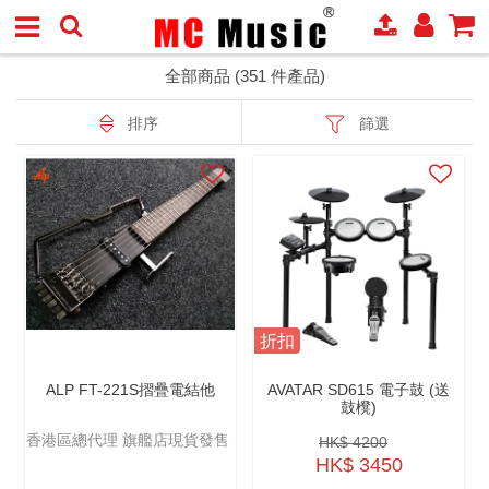
全部商品 (351 件產品)
排序
篩選
折扣
ALP FT-221S摺疊電結他
AVATAR SD615 電子鼓 (送
鼓櫈)
香港區總代理 旗艦店現貨發售
HK$ 4200
HK$ 3450