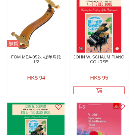
缺貨
FOM MEA-052小提琴肩托
JOHN W. SCHAUM PIANO
1/2
COURSE
HK$ 94
HK$ 95