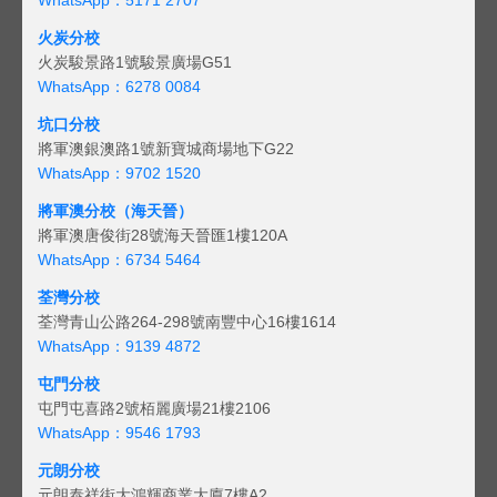
火炭分校
火炭駿景路1號駿景廣場G51
WhatsApp：6278 0084
坑口分校
將軍澳銀澳路1號新寶城商場地下G22
WhatsApp：9702 1520
將軍澳分校（海天晉）
將軍澳唐俊街28號海天晉匯1樓120A
WhatsApp：6734 5464
荃灣分校
荃灣青山公路264-298號南豐中心16樓1614
WhatsApp：9139 4872
屯門分校
屯門屯喜路2號栢麗廣場21樓2106
WhatsApp：9546 1793
元朗分校
元朗泰祥街大鴻輝商業大廈7樓A2