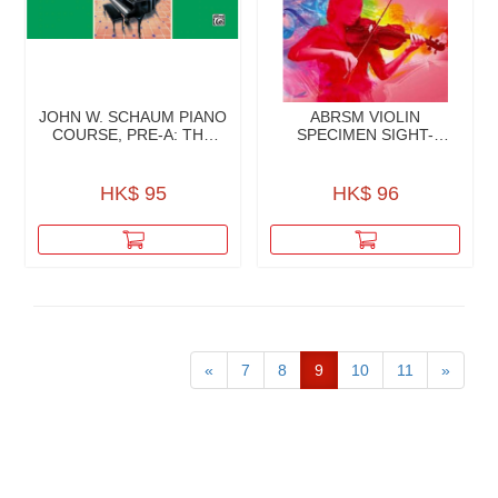
JOHN W. SCHAUM PIANO
ABRSM VIOLIN
COURSE, PRE-A: THE
SPECIMEN SIGHT-
GREEN BOOK
READING TESTS
HK$ 95
HK$ 96
«
7
8
9
10
11
»