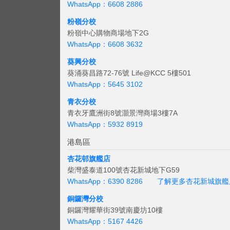
WhatsApp：6608 2886
粉嶺分校
粉嶺中心購物商場地下2G
WhatsApp：6608 3632
葵興分校
葵涌葵昌路72-76號 Life@KCC 5樓501
WhatsApp：5645 3102
青衣分校
青衣牙鷹洲街8號灝景灣商場3樓7A
WhatsApp：5932 8919
港島區
杏花邨旗艦店
柴灣盛泰道100號杏花新城地下G59
WhatsApp：6390 8286
了解更多杏花新城旗艦
銅鑼灣分校
銅鑼灣耀華街39號南慶坊10樓
WhatsApp：5167 4426