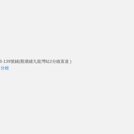
-139號鋪(觀塘綫九龍灣站2分鐘直達 )
角分校