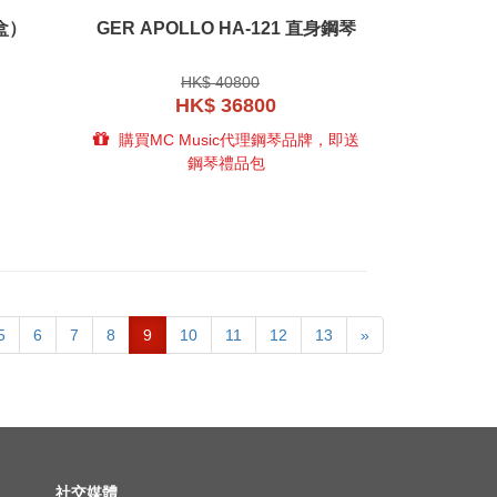
一盒）
GER APOLLO HA-121 直身鋼琴
HK$ 40800
HK$ 36800
購買MC Music代理鋼琴品牌，即送
鋼琴禮品包
5
6
7
8
9
10
11
12
13
»
社交媒體