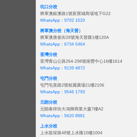
坑口分校
將軍澳銀澳路1號新寶城商場地下G22
WhatsApp：9702 1520
將軍澳分校（海天晉）
將軍澳唐俊街28號海天晉匯1樓120A
WhatsApp：6734 5464
荃灣分校
荃灣青山公路264-298號南豐中心16樓1614
WhatsApp：9139 4872
屯門分校
屯門屯喜路2號栢麗廣場21樓2106
WhatsApp：9546 1793
元朗分校
元朗泰祥街大鴻輝商業大廈7樓A2
WhatsApp：5620 8881
上水分校
上水龍琛路48號上水匯10樓1004