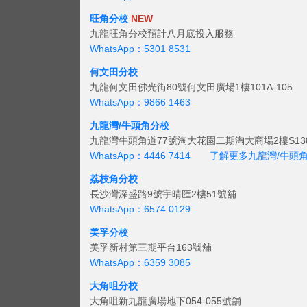
旺角分校
NEW
九龍旺角分校預計八月底投入服務
WhatsApp：5301 8531
何文田分校
九龍何文田佛光街80號何文田廣場1樓101A-105
WhatsApp：9866 1463
九龍灣/牛頭角分校
九龍灣牛頭角道77號淘大花園二期淘大商場2樓S138
WhatsApp：4446 7414
了解更多九龍灣/牛頭
荔枝角分校
長沙灣深盛路9號宇晴匯2樓51號舖
WhatsApp：6574 0129
美孚分校
美孚新村第三期平台163號舖
WhatsApp：6359 3085
大角咀分校
大角咀新九龍廣場地下054-055號舖