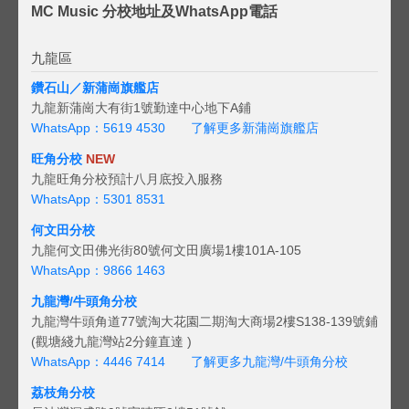
MC Music 分校地址及WhatsApp電話
九龍區
鑽石山／新蒲崗旗艦店
九龍新蒲崗大有街1號勤達中心地下A鋪
WhatsApp：5619 4530
了解更多新蒲崗旗艦店
旺角分校
NEW
九龍旺角分校預計八月底投入服務
WhatsApp：5301 8531
何文田分校
九龍何文田佛光街80號何文田廣場1樓101A-105
WhatsApp：9866 1463
九龍灣/牛頭角分校
九龍灣牛頭角道77號淘大花園二期淘大商場2樓S138-139號鋪
(觀塘綫九龍灣站2分鐘直達 )
WhatsApp：4446 7414
了解更多九龍灣/牛頭角分校
荔枝角分校