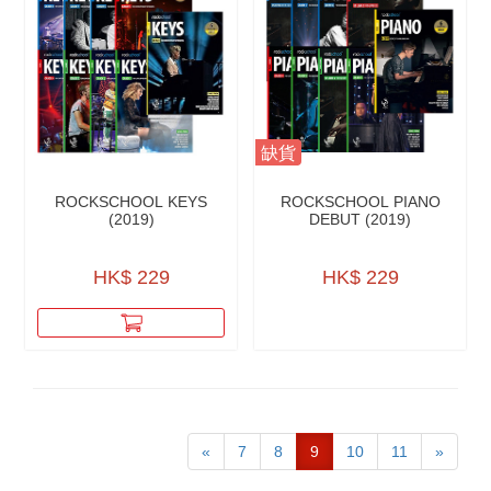
缺貨
ROCKSCHOOL KEYS
ROCKSCHOOL PIANO
(2019)
DEBUT (2019)
HK$ 229
HK$ 229
«
7
8
9
10
11
»