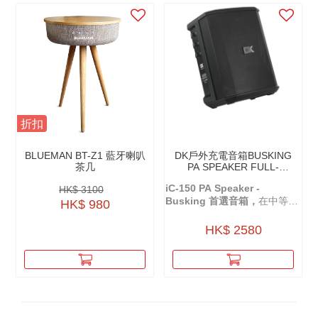
折扣
BLUEMAN BT-Z1 藍牙喇叭
DK戶外充電音箱BUSKING
茶几
PA SPEAKER FULL-
RANGE IC-150 2.0(第二
iC-150 PA Speaker -
HK$ 3100
代)
Busking 首選音箱，
在中等音
HK$ 980
量下可持續使用
10 小時
，滿
足一天的街頭演出需求。
HK$ 2580