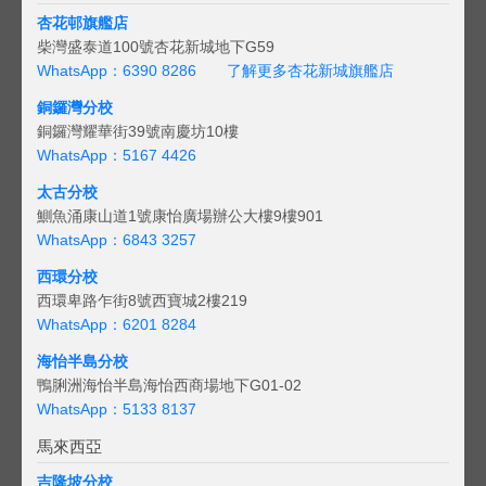
杏花邨旗艦店
柴灣盛泰道100號杏花新城地下G59
WhatsApp：6390 8286
了解更多杏花新城旗艦店
銅鑼灣分校
銅鑼灣耀華街39號南慶坊10樓
WhatsApp：5167 4426
太古分校
鰂魚涌康山道1號康怡廣場辦公大樓9樓901
WhatsApp：6843 3257
西環分校
西環卑路乍街8號西寶城2樓219
WhatsApp：6201 8284
海怡半島分校
鴨脷洲海怡半島海怡西商場地下G01-02
WhatsApp：5133 8137
馬來西亞
吉隆坡分校