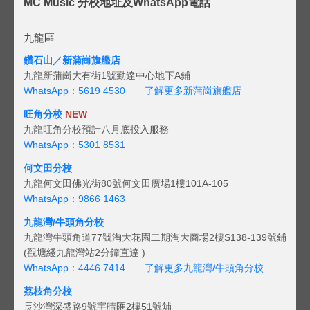
MC Music 分校地址及WhatsApp電話
九龍區
鑽石山／新蒲崗旗艦店
九龍新蒲崗大有街1號勤達中心地下A鋪
WhatsApp：5619 4530
了解更多新蒲崗旗艦店
旺角分校
NEW
九龍旺角分校預計八月底投入服務
WhatsApp：5301 8531
何文田分校
九龍何文田佛光街80號何文田廣場1樓101A-105
WhatsApp：9866 1463
九龍灣/牛頭角分校
九龍灣牛頭角道77號淘大花園二期淘大商場2樓S138-139號鋪
(觀塘綫九龍灣站2分鐘直達 )
WhatsApp：4446 7414
了解更多九龍灣/牛頭角分校
荔枝角分校
長沙灣深盛路9號宇晴匯2樓51號舖