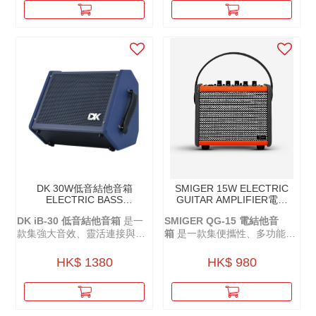
DK 30W低音結他音箱
SMIGER 15W ELECTRIC
ELECTRIC BASS
GUITAR AMPLIFIER電結
AMPLIFIER IB-30
他音箱 - QG-15
DK iB-30 低音結他音箱
是一
SMIGER QG-15
電結他音
款集強大音效、靈活連接與便
箱
是一款集便攜性、多功能與
攜性於一身的音箱。
高音質於一身的充電音箱，無
論是室內練習還是戶外演出，
HK$ 1380
HK$ 980
都能為你帶來卓越的音樂體
驗。