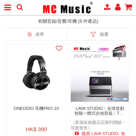
有關音箱/音響/耳機 (8 件產品)
排序
篩選
ONEODIO 耳機PRO-10
LAVA STUDIO︱全球首創
智能一體式吉他音箱︱THE
WORLD’S MOST
（新蒲崗旗艦店設陳列體驗・
ADVANCED AMP︱香港國
現貨發售）
際版原裝行貨（免運費）
HK$ 390
（新蒲崗旗艦店現貨發售）
購買 LAVA STUDIO, 免