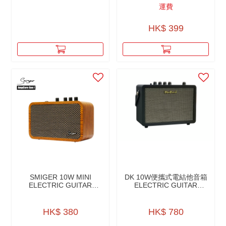
運費
HK$ 399
SMIGER 10W MINI
DK 10W便攜式電結他音箱
ELECTRIC GUITAR
ELECTRIC GUITAR
AMPLIFIER迷你電結他音
AMPLIFIER IG-10 PRO
箱 - AMPCORE GEN I
HK$ 380
HK$ 780