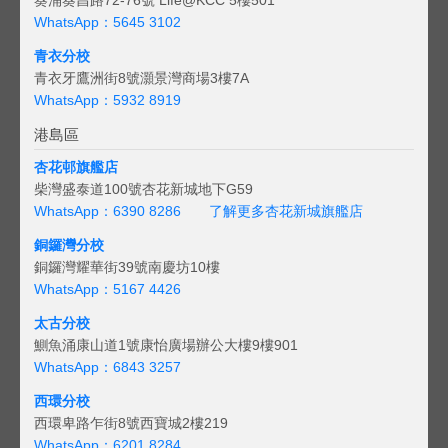
WhatsApp：5645 3102
青衣分校
青衣牙鷹洲街8號灝景灣商場3樓7A
WhatsApp：5932 8919
港島區
杏花邨旗艦店
柴灣盛泰道100號杏花新城地下G59
WhatsApp：6390 8286
了解更多杏花新城旗艦店
銅鑼灣分校
銅鑼灣耀華街39號南慶坊10樓
WhatsApp：5167 4426
太古分校
鰂魚涌康山道1號康怡廣場辦公大樓9樓901
WhatsApp：6843 3257
西環分校
西環卑路乍街8號西寶城2樓219
WhatsApp：6201 8284