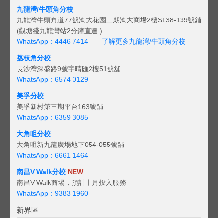
九龍灣/牛頭角分校
九龍灣牛頭角道77號淘大花園二期淘大商場2樓S138-139號鋪
(觀塘綫九龍灣站2分鐘直達 )
WhatsApp：4446 7414
了解更多九龍灣/牛頭角分校
荔枝角分校
長沙灣深盛路9號宇晴匯2樓51號舖
WhatsApp：6574 0129
美孚分校
美孚新村第三期平台163號舖
WhatsApp：6359 3085
大角咀分校
大角咀新九龍廣場地下054-055號舖
WhatsApp：6661 1464
南昌V Walk分校
NEW
南昌V Walk商場，預計十月投入服務
WhatsApp：9383 1960
新界區