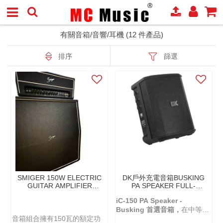
有關音箱/音響/耳機 (12 件產品)
排序
篩選
SMIGER 150W ELECTRIC
DK戶外充電音箱BUSKING
GUITAR AMPLIFIER
PA SPEAKER FULL-
HEAD WITH SPEAKER
RANGE IC-150 2.0(第二
iC-150 PA Speaker -
CABINET (4 X 12"
代)
SPEAKERS) 分體電結他音
Busking 首選音箱，
在中等音
箱 - BT-150R
音箱組合擁有150瓦的額定功
量下可持續使用
10 小時
，滿