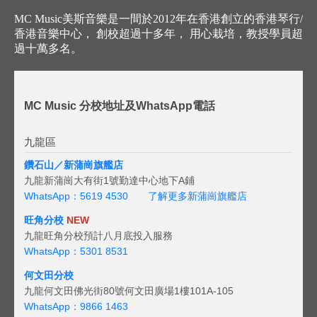
MC Music美斯音樂是一間於2012年在香港創立的香港琴行/
香港音樂中心， 創校超過十多年， 用心栽培，教授學員超
過十萬多名。
MC Music 分校地址及WhatsApp電話
九龍區
鑽石山／新蒲崗旗艦店
九龍新蒲崗大有街1號勤達中心地下A鋪
WhatsApp：5619 4530
了解更多新蒲崗旗艦店
旺角分校
NEW
九龍旺角分校預計八月底投入服務
WhatsApp：5301 8531
何文田分校
九龍何文田佛光街80號何文田廣場1樓101A-105
WhatsApp：9866 1463