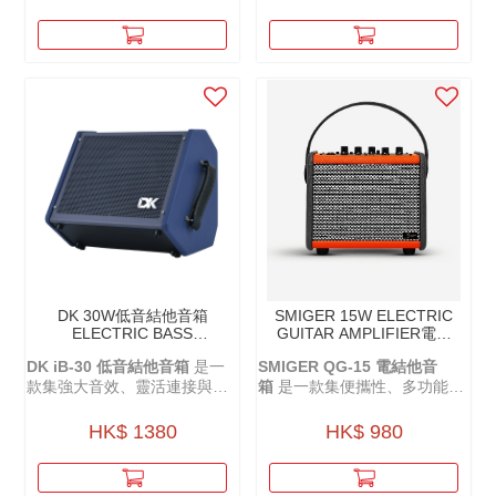
DK 30W低音結他音箱
SMIGER 15W ELECTRIC
ELECTRIC BASS
GUITAR AMPLIFIER電結
AMPLIFIER IB-30
他音箱 - QG-15
DK iB-30 低音結他音箱
是一
SMIGER QG-15
電結他音
款集強大音效、靈活連接與便
箱
是一款集便攜性、多功能與
攜性於一身的音箱。
高音質於一身的充電音箱，無
論是室內練習還是戶外演出，
HK$ 1380
HK$ 980
都能為你帶來卓越的音樂體
驗。