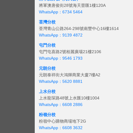
將軍澳唐俊街28號海天晉匯1樓120A
WhatsApp：6734 5464
荃灣分校
荃灣青山公路264-298號南豐中心16樓1614
WhatsApp：9139 4872
屯門分校
屯門屯喜路2號栢麗廣場21樓2106
WhatsApp：9546 1793
元朗分校
元朗泰祥街大鴻輝商業大廈7樓A2
WhatsApp：5620 8881
上水分校
上水龍琛路48號上水匯10樓1004
WhatsApp：6608 2886
粉嶺分校
粉嶺中心購物商場地下2G
WhatsApp：6608 3632