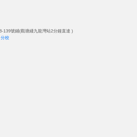
-139號鋪(觀塘綫九龍灣站2分鐘直達 )
角分校