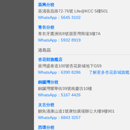
葵興分校
葵涌葵昌路72-76號 Life@KCC 5樓501
WhatsApp：5645 3102
青衣分校
青衣牙鷹洲街8號灝景灣商場3樓7A
WhatsApp：5932 8919
港島區
杏花邨旗艦店
柴灣盛泰道100號杏花新城地下G59
WhatsApp：6390 8286
了解更多杏花新城旗艦
銅鑼灣分校
銅鑼灣耀華街39號南慶坊10樓
WhatsApp：5167 4426
太古分校
鰂魚涌康山道1號康怡廣場辦公大樓9樓901
WhatsApp：6843 3257
西環分校