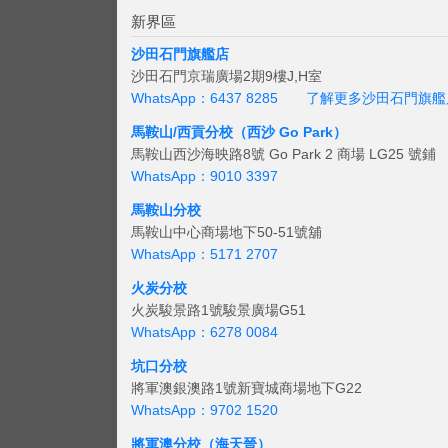
新界區
沙田石門旗艦店
沙田石門京瑞廣場2期9樓J,H室
WhatsApp：6437 8285
了解更多沙田石門旗艦
馬鞍山/西貢
分校（西沙 Go Park）
馬鞍山西沙海映路8號 Go Park 2 商場 LG25 號鋪
WhatsApp：9010 3397
馬鞍山分校
馬鞍山中心商場地下50-51號舖
WhatsApp：5171 2707
火炭分校
火炭駿景路1號駿景廣場G51
WhatsApp：6278 0084
坑口分校
將軍澳銀澳路1號新寶城商場地下G22
WhatsApp：9702 1520
將軍澳分校（海天晉）