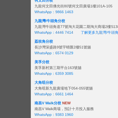
何文田分校
九龍何文田佛光街80號何文田廣場1樓101A-105
WhatsApp：9866 1463
九龍灣/牛頭角分校
九龍灣牛頭角道77號淘大花園二期淘大商場2樓S138
WhatsApp：4446 7414
了解更多九龍灣/牛頭
荔枝角分校
長沙灣深盛路9號宇晴匯2樓51號舖
WhatsApp：6574 0129
美孚分校
美孚新村第三期平台163號舖
WhatsApp：6359 3085
大角咀分校
大角咀新九龍廣場地下054-055號舖
WhatsApp：6661 1464
南昌V Walk分校
NEW
南昌V Walk商場，預計十月投入服務
WhatsApp：9383 1960