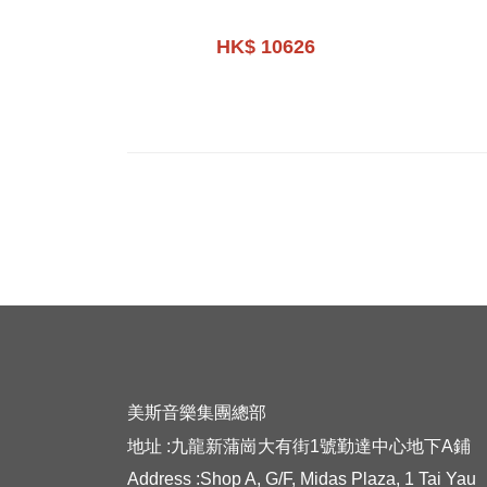
HK$ 10626
美斯音樂集團總部
地址 :九龍新蒲崗大有街1號勤達中心地下A鋪
Address :Shop A, G/F, Midas Plaza, 1 Tai Yau