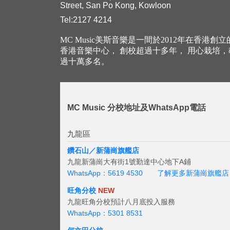
Street, San Po Kong, Kowloon
Tel:2127 4214
MC Music美斯音樂是一間於2012年在香港創
香港音樂中心， 創校超過十多年， 用心栽培
過十萬多名。
MC Music 分校地址及WhatsApp電話
九龍區
鑽石山／新蒲崗旗艦店
九龍新蒲崗大有街1號勤達中心地下A鋪
WhatsApp：5619 4530
了解更多新蒲崗旗艦店
旺角分校
NEW
九龍旺角分校預計八月底投入服務
WhatsApp：5301 8531