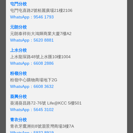
屯門分校
屯門屯喜路2號栢麗廣場21樓2106
WhatsApp：9546 1793
元朗分校
元朗泰祥街大鴻輝商業大廈7樓A2
WhatsApp：5620 8881
上水分校
上水龍琛路48號上水匯10樓1004
WhatsApp：6608 2886
粉嶺分校
粉嶺中心購物商場地下2G
WhatsApp：6608 3632
葵興分校
葵涌葵昌路72-76號 Life@KCC 5樓501
WhatsApp：5645 3102
青衣分校
青衣牙鷹洲街8號灝景灣商場3樓7A
WhatsApp：5932 8919