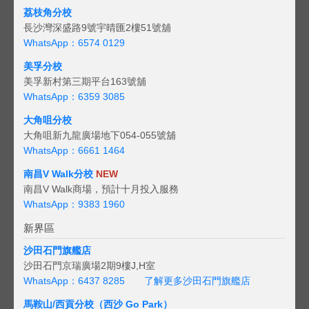
荔枝角分校
長沙灣深盛路9號宇晴匯2樓51號舖
WhatsApp：6574 0129
美孚分校
美孚新村第三期平台163號舖
WhatsApp：6359 3085
大角咀分校
大角咀新九龍廣場地下054-055號舖
WhatsApp：6661 1464
南昌V Walk分校
NEW
南昌V Walk商場，預計十月投入服務
WhatsApp：9383 1960
新界區
沙田石門旗艦店
沙田石門京瑞廣場2期9樓J,H室
WhatsApp：6437 8285
了解更多沙田石門旗艦店
馬鞍山/西貢
分校（西沙 Go Park）